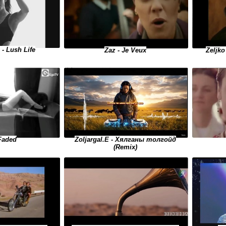
 - Lush Life
Zeljko
Zaz - Je Veux
Faded
Zoljargal.E - Хялганы толгойд
(Remix)