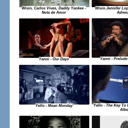
Wisin, Carlos Vives, Daddy Yankee -
Wisin.Jennifer Lop
Nota de Amor
Adren
Yanni - Prelude
Yanni - Our Days
Yello - The Key To
Yello - Mean Monday
Alb