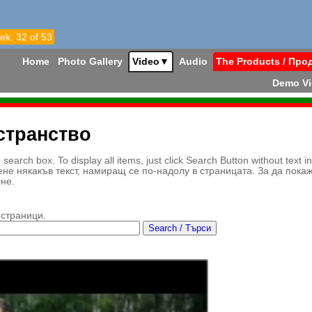
ek: 32 of 53
Home
Photo Gallery
Video
▼
Audio
The Products / Про
Demo V
странство
earch box. To display all items, just click Search Button without text i
ене някакъв текст, намиращ се по-надолу в страницата. За да пока
ене.
 страници.