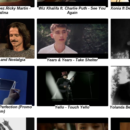
Wiz Khalifa ft. Charlie Puth - See You
Xonia ft D
ez.Ricky Martin -
Again
alina
 and Nostalgia
Years & Years - Take Shelter
 Perfection (Promo
Yello - Touch Yello
Yolanda Be
um)