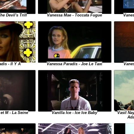
Vanes
e Devil's Trill
Vanessa Mae - Toccata Fugue
Vanes
dis - Il Y A
Vanessa Paradis - Joe Le Taxi
Vanilla Ice - Ice Ice Baby
et M - La Seine
Vasil Na
Ada