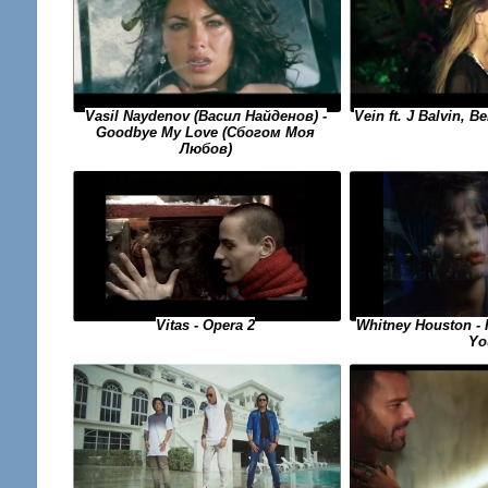
Vasil Naydenov (Васил Найденов) -
Vein ft. J Balvin, B
Goodbye My Love (Сбогом Моя
Любов)
Vitas - Opera 2
Whitney Houston - 
Yo