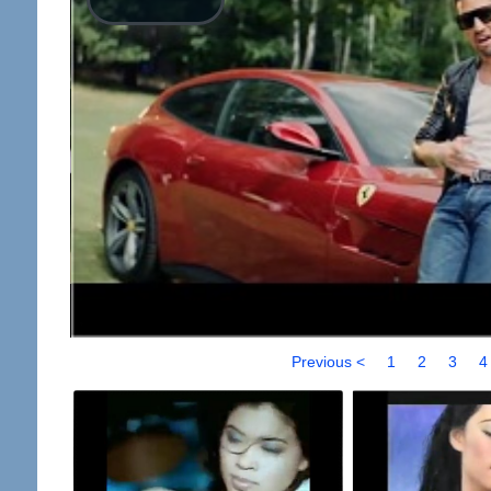
Previous <
1
2
3