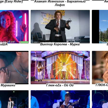
Ан
ge (Easy Rider)
Азамат Исенгазин - Бархатный
Лофт
тиША
Виктор Королев - Мурка
ГЛЮК-O
- Мурашки
Глюк-oZa - Ой Ой