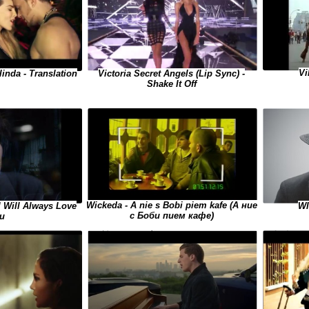
Vi
elinda - Translation
Victoria Secret Angels (Lip Sync) -
Shake It Off
Wickeda - A nie s Bobi piem kafe (А ние
WI
I Will Always Love
с Боби пием кафе)
u