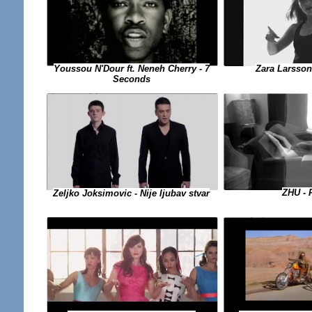
Zara Larsson
Youssou N'Dour ft. Neneh Cherry - 7
Seconds
ZHU - 
Zeljko Joksimovic - Nije ljubav stvar