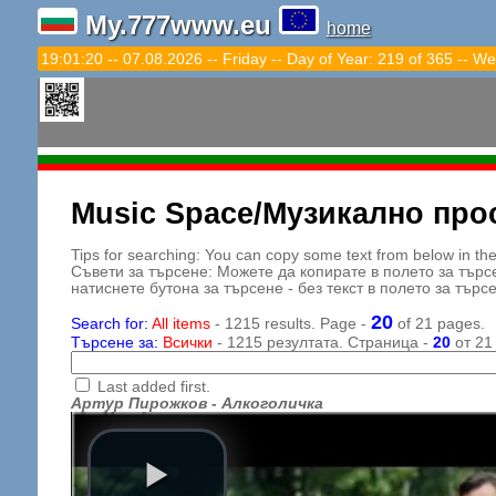
My.777www.eu
home
19:01:22 -- 07.08.2026 -- Friday -- Day of Year: 219 of 365 -- We
Music Space/Музикално про
Tips for searching: You can copy some text from below in the s
Съвети за търсене: Можете да копирате в полето за търс
натиснете бутона за търсене - без текст в полето за търс
20
Search for:
All items
- 1215 results. Page -
of 21 pages.
Търсене за:
Всички
- 1215 резултата. Страница -
20
от 21
Last added first.
Артур Пирожков - Алкоголичка