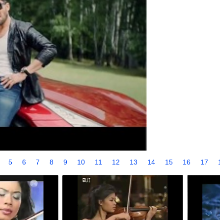
4
5
6
7
8
9
10
11
12
13
14
15
16
17