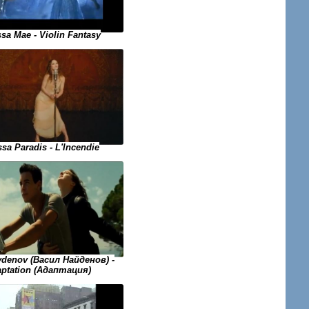
sa Mae - Violin Fantasy
sa Paradis - L'Incendie
ydenov (Васил Найденов) -
ptation (Адаптация)