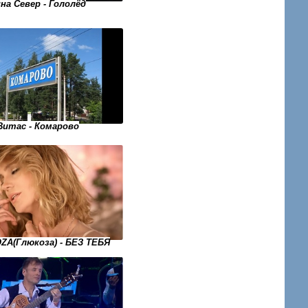
на Север - Гололёд
Витас - Комарово
ZA(Глюкоза) - БЕЗ ТЕБЯ