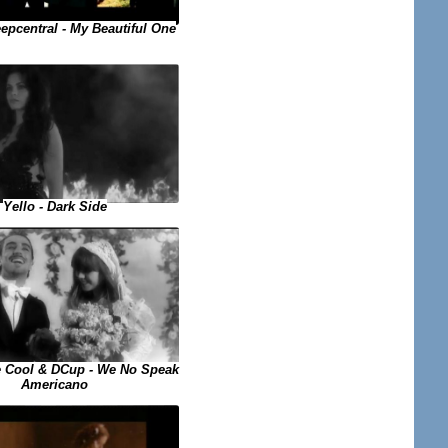
eepcentral - My Beautiful One
Yello - Dark Side
 Cool & DCup - We No Speak
Americano