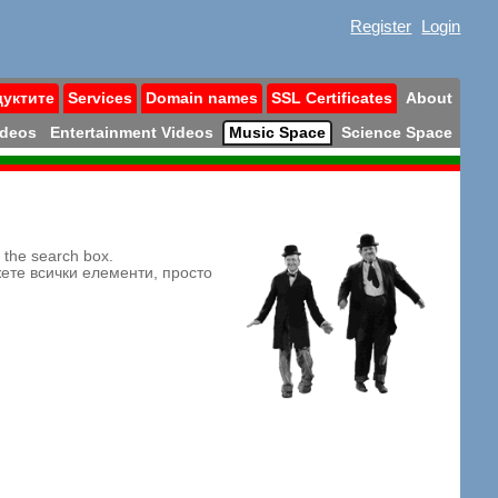
Register
Login
дуктите
Services
Domain names
SSL Certificates
About
ideos
Entertainment Videos
Music Space
Science Space
n the search box.
жете всички елементи, просто