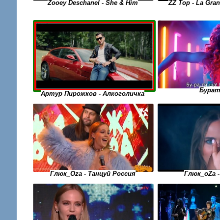
Zooey Deschanel - She & Him
ZZ Top - La Gran
Бура
Артур Пирожков - Алкоголичка
Глюк_Oza - Танцуй Россия
Глюк_оZа 