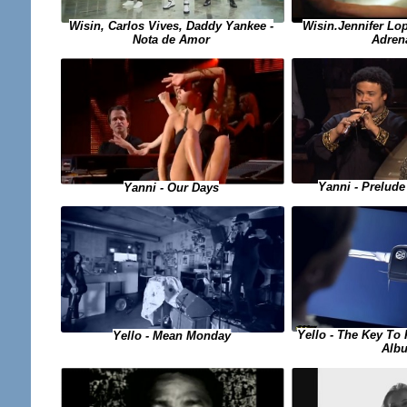
Wisin, Carlos Vives, Daddy Yankee -
Wisin.Jennifer Lop
Nota de Amor
Adren
Yanni - Prelude
Yanni - Our Days
Yello - The Key To
Yello - Mean Monday
Alb