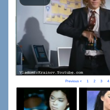
Previous <
1
2
3