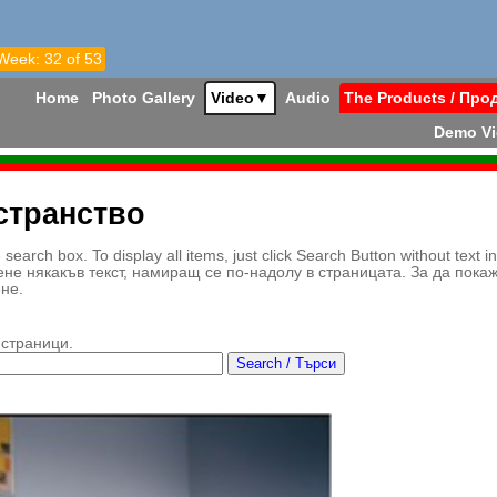
 Week: 32 of 53
Home
Photo Gallery
Video
▼
Audio
The Products / Про
Demo V
странство
earch box. To display all items, just click Search Button without text i
ене някакъв текст, намиращ се по-надолу в страницата. За да пока
ене.
 страници.