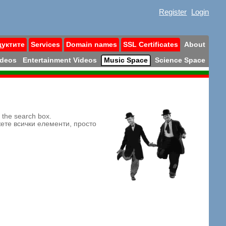
Register
Login
дуктите
Services
Domain names
SSL Certificates
About
ideos
Entertainment Videos
Music Space
Science Space
n the search box.
жете всички елементи, просто