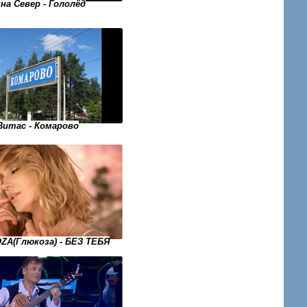
на Север - Гололёд
Витас - Комарово
ZA(Глюкоза) - БЕЗ ТЕБЯ