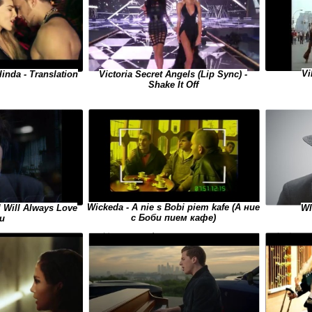
Vi
elinda - Translation
Victoria Secret Angels (Lip Sync) -
Shake It Off
Wickeda - A nie s Bobi piem kafe (А ние
WI
I Will Always Love
с Боби пием кафе)
u