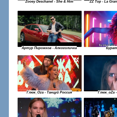
Zooey Deschanel - She & Him
ZZ Top - La Gran
Бура
Артур Пирожков - Алкоголичка
Глюк_Oza - Танцуй Россия
Глюк_оZа 