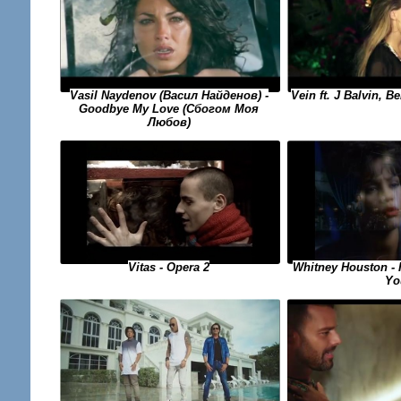
Vasil Naydenov (Васил Найденов) -
Vein ft. J Balvin, B
Goodbye My Love (Сбогом Моя
Любов)
Vitas - Opera 2
Whitney Houston - 
Yo