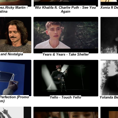
Wiz Khalifa ft. Charlie Puth - See You
Xonia ft D
ez.Ricky Martin -
Again
alina
 and Nostalgia
Years & Years - Take Shelter
 Perfection (Promo
Yello - Touch Yello
Yolanda Be
um)