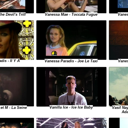
Vanes
e Devil's Trill
Vanessa Mae - Toccata Fugue
Vanes
dis - Il Y A
Vanessa Paradis - Joe Le Taxi
Vanilla Ice - Ice Ice Baby
et M - La Seine
Vasil Na
Ada