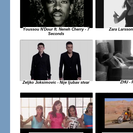
Zara Larsson
Youssou N'Dour ft. Neneh Cherry - 7
Seconds
ZHU - 
Zeljko Joksimovic - Nije ljubav stvar