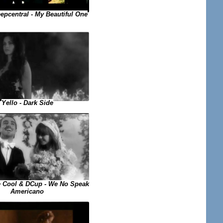
eepcentral - My Beautiful One
Yello - Dark Side
 Cool & DCup - We No Speak
Americano