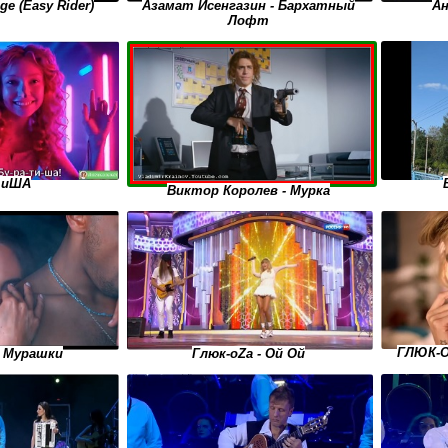
Ан
ge (Easy Rider)
Азамат Исенгазин - Бархатный
Лофт
тиША
Виктор Королев - Мурка
ГЛЮК-O
- Мурашки
Глюк-oZa - Ой Ой