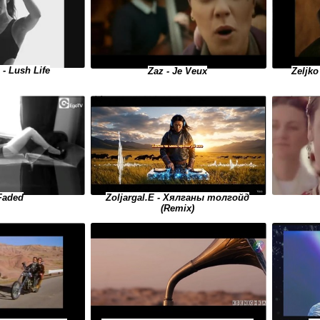
 - Lush Life
Zeljko
Zaz - Je Veux
Faded
Zoljargal.E - Хялганы толгойд
(Remix)