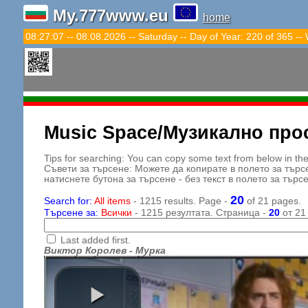
My.777www.eu
home
08:27:09 -- 08.08.2026 -- Saturday -- Day of Year: 220 of 365 --
Music Space/Музикално про
Tips for searching: You can copy some text from below in the s
Съвети за търсене: Можете да копирате в полето за търс
натиснете бутона за търсене - без текст в полето за търс
20
Search for:
All items
- 1215 results. Page -
of 21 pages.
Търсене за:
Всички
- 1215 резултата. Страница -
20
от 21
Last added first.
Виктор Королев - Мурка