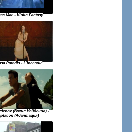
sa Mae - Violin Fantasy
sa Paradis - L'Incendie
ydenov (Васил Найденов) -
ptation (Адаптация)