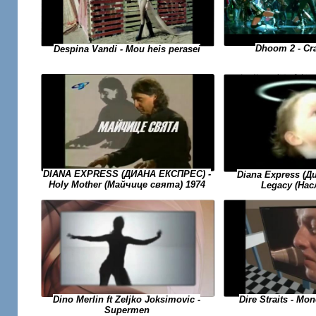
Dhoom 2 - Cr
Despina Vandi - Mou heis perasei
DIANA EXPRESS (ДИАНА ЕКСПРЕС) -
Diana Express (Д
Holy Mother (Майчице свята) 1974
Legacy (На
Dino Merlin ft Zeljko Joksimovic -
Dire Straits - Mo
Supermen