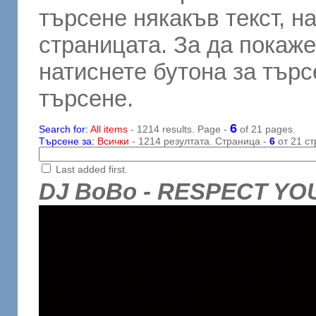
търсене някакъв текст, н
страницата. За да покаже
натиснете бутона за търсе
търсене.
6
Search for:
All items
- 1214 results. Page -
of 21 pages.
Търсене за:
Всички
- 1214 резултата. Страница -
6
от 21 ст
Last added first.
DJ BoBo - RESPECT Y