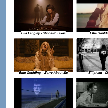
Ellie Gouldi
Ella Langley - Choosin' Texas
Ellie Goulding - Worry About Me
Elliphant - Ci