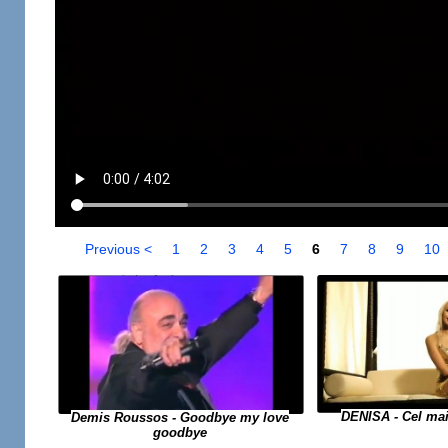
Previous <
1
2
3
4
5
6
7
8
9
10
DENISA - Cel ma
Demis Roussos - Goodbye my love
goodbye