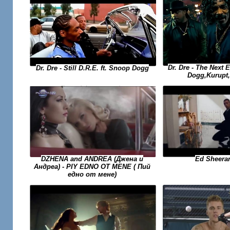
Dr. Dre - The Next 
Dr. Dre - Still D.R.E. ft. Snoop Dogg
Dogg,Kurupt
Ed Sheeran
DZHENA and ANDREA (Джена и
Андреа) - PIY EDNO OT MENE ( Пий
едно от мене)