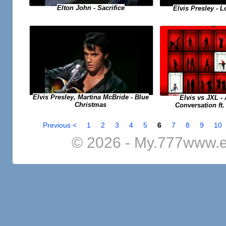
Elton John - Sacrifice
Elvis Presley - 
Elvis Presley, Martina McBride - Blue
Elvis vs JXL - 
Christmas
Conversation ft.
Previous <
1
2
3
4
5
6
7
8
9
10
© 2026 - My.777www.