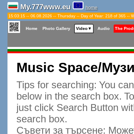
My.777www.eu
home
15:03:16 -- 06.08.2026 -- Thursday -- Day of Year: 218 of 365 -- 
Home
Photo Gallery
Video
▼
Audio
The Prod
Music Space/Муз
Tips for searching: You ca
below in the search box. To 
just click Search Button wit
search box.
Съвети за търсене: Может