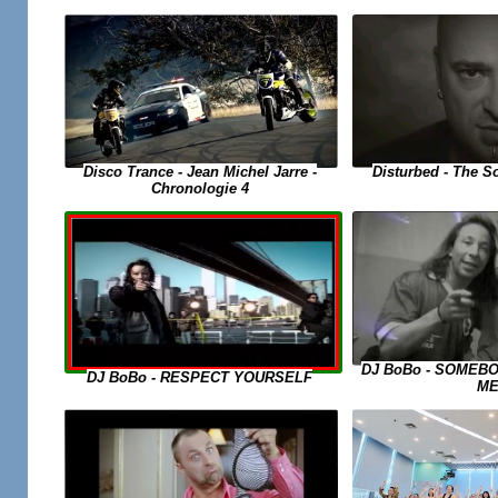
Disco Trance - Jean Michel Jarre -
Disturbed - The S
Chronologie 4
DJ BoBo - SOMEB
DJ BoBo - RESPECT YOURSELF
M