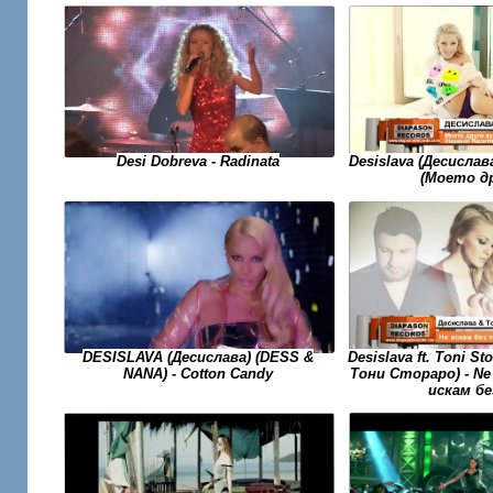
Desi Dobreva - Radinata
Desislava (Десислав
(Моето др
DESISLAVA (Десислава) (DESS &
Desislava ft. Toni St
NANA) - Cotton Candy
Тони Стораро) - Ne 
искам бе