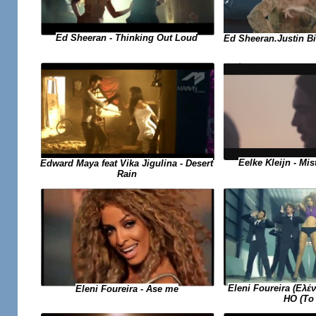
Ed Sheeran - Thinking Out Loud
Ed Sheeran.Justin Bie
Eelke Kleijn - Mis
Edward Maya feat Vika Jigulina - Desert
Rain
Eleni Foureira (Ελέ
Eleni Foureira - Ase me
HO (Το