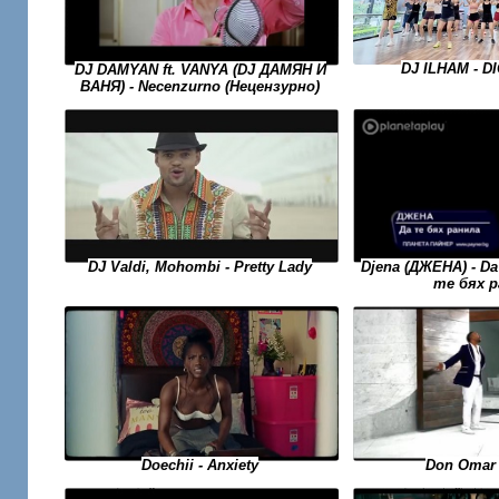
DJ ILHAM - DI
DJ DAMYAN ft. VANYA (DJ ДАМЯН И
ВАНЯ) - Necenzurno (Нецензурно)
Djena (ДЖЕНА) - Da 
DJ Valdi, Mohombi - Pretty Lady
те бях р
Don Omar 
Doechii - Anxiety