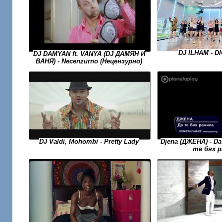
DJ ILHAM - DI
DJ DAMYAN ft. VANYA (DJ ДАМЯН И
ВАНЯ) - Necenzurno (Нецензурно)
Djena (ДЖЕНА) - Da 
DJ Valdi, Mohombi - Pretty Lady
те бях р