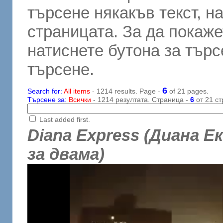
търсене някакъв текст, н
страницата. За да покаже
натиснете бутона за търсе
търсене.
6
Search for:
All items
- 1214 results. Page -
of 21 pages.
Търсене за:
Всички
- 1214 резултата. Страница -
6
от 21 ст
Last added first.
Diana Express (Диана Ек
за двама)