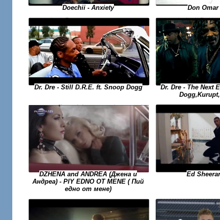
Don Omar 
Doechii - Anxiety
Dr. Dre - The Next 
Dr. Dre - Still D.R.E. ft. Snoop Dogg
Dogg,Kurupt
Ed Sheeran
DZHENA and ANDREA (Джена и
Андреа) - PIY EDNO OT MENE ( Пий
едно от мене)