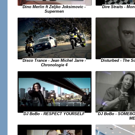
Dino Merlin ft Zeljko Joksimovic -
Dire Straits - Mo
Supermen
Disco Trance - Jean Michel Jarre -
Disturbed - The S
Chronologie 4
DJ BoBo - RESPECT YOURSELF
DJ BoBo - SOMEB
M