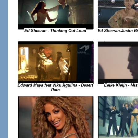
Ed Sheeran - Thinking Out Loud
Ed Sheeran.Justin Bie
Eelke Kleijn - Mis
Edward Maya feat Vika Jigulina - Desert
Rain