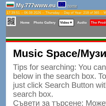
My.777www.eu
home
17:39:52 -- 06.08.2026 -- Thursday -- Day of Year: 218 of 365 -- 
Home
Photo Gallery
Video
▼
Audio
The Prod
Music Space/Муз
Tips for searching: You ca
below in the search box. To 
just click Search Button wit
search box.
Съвети за търсене: Может