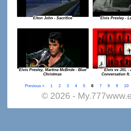
Elton John - Sacrifice
Elvis Presley - 
Elvis Presley, Martina McBride - Blue
Elvis vs JXL - 
Christmas
Conversation ft.
Previous <
1
2
3
4
5
6
7
8
9
10
© 2026 - My.777www.