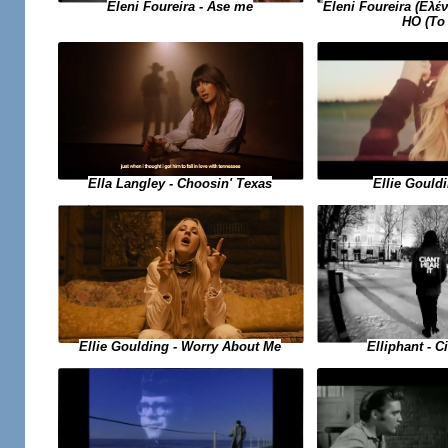
Eleni Foureira (Ελέ
Eleni Foureira - Ase me
HO (Το
Ellie Gouldi
Ella Langley - Choosin' Texas
Ellie Goulding - Worry About Me
Elliphant - Ci