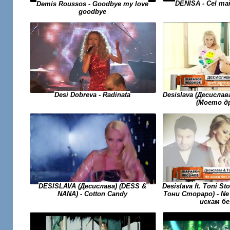
DENISA - Cel ma
Demis Roussos - Goodbye my love
goodbye
Desi Dobreva - Radinata
Desislava (Десислав
(Моето др
DESISLAVA (Десислава) (DESS &
Desislava ft. Toni St
NANA) - Cotton Candy
Тони Стораро) - Ne 
искам бе