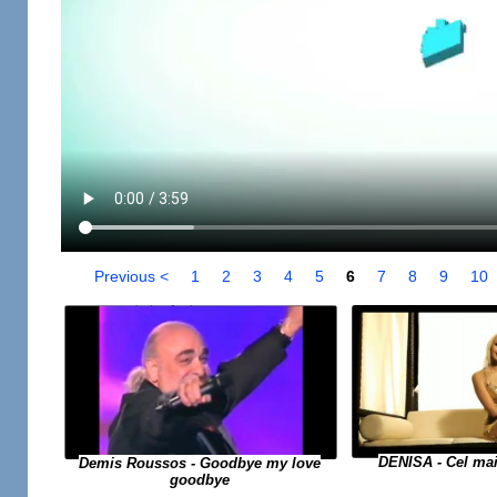
Previous <
1
2
3
4
5
6
7
8
9
10
DENISA - Cel ma
Demis Roussos - Goodbye my love
goodbye