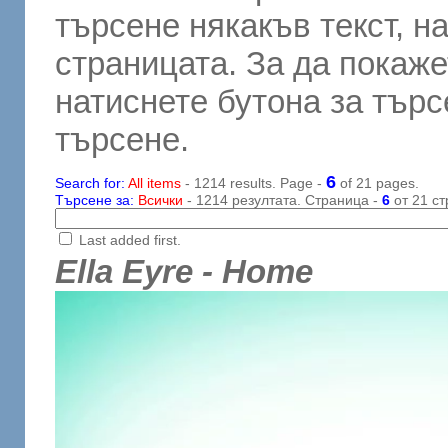
търсене някакъв текст, н
страницата. За да покаже
натиснете бутона за търсе
търсене.
6
Search for:
All items
- 1214 results. Page -
of 21 pages.
Търсене за:
Всички
- 1214 резултата. Страница -
6
от 21 ст
Last added first.
Ella Eyre - Home