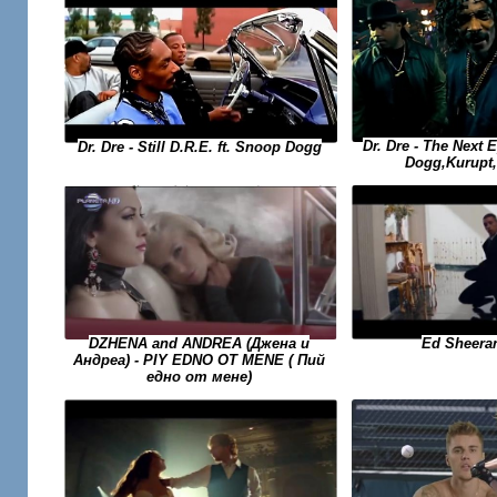
Dr. Dre - The Next 
Dr. Dre - Still D.R.E. ft. Snoop Dogg
Dogg,Kurupt
Ed Sheeran
DZHENA and ANDREA (Джена и
Андреа) - PIY EDNO OT MENE ( Пий
едно от мене)