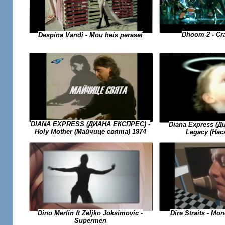
Dhoom 2 - Cr
Despina Vandi - Mou heis perasei
DIANA EXPRESS (ДИАНА ЕКСПРЕС) -
Diana Express (Д
Holy Mother (Майчице свята) 1974
Legacy (На
Dino Merlin ft Zeljko Joksimovic -
Dire Straits - Mo
Supermen