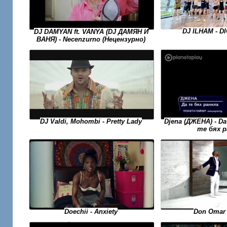
DJ ILHAM - DI
DJ DAMYAN ft. VANYA (DJ ДАМЯН И
ВАНЯ) - Necenzurno (Нецензурно)
Djena (ДЖЕНА) - Da 
DJ Valdi, Mohombi - Pretty Lady
те бях р
Don Omar 
Doechii - Anxiety