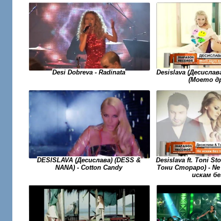
Desi Dobreva - Radinata
Desislava (Десислав
(Моето др
DESISLAVA (Десислава) (DESS &
Desislava ft. Toni St
NANA) - Cotton Candy
Тони Стораро) - Ne 
искам бе