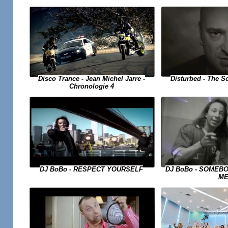
Disco Trance - Jean Michel Jarre -
Disturbed - The S
Chronologie 4
DJ BoBo - RESPECT YOURSELF
DJ BoBo - SOMEB
M