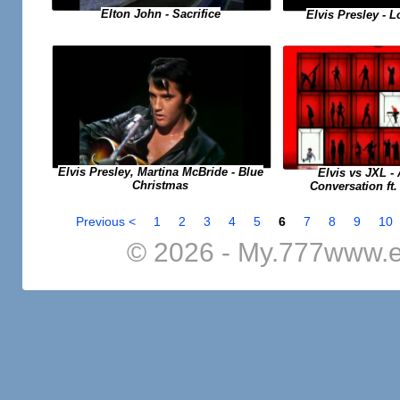
Elton John - Sacrifice
Elvis Presley - 
Elvis Presley, Martina McBride - Blue
Elvis vs JXL - 
Christmas
Conversation ft.
Previous <
1
2
3
4
5
6
7
8
9
10
© 2026 - My.777www.