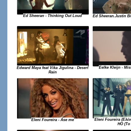
Ed Sheeran - Thinking Out Loud
Ed Sheeran.Justin Bie
Eelke Kleijn - Mis
Edward Maya feat Vika Jigulina - Desert
Rain
Eleni Foureira (Ελέ
Eleni Foureira - Ase me
HO (Το