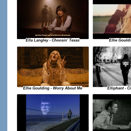
Ellie Gouldi
Ella Langley - Choosin' Texas
Ellie Goulding - Worry About Me
Elliphant - Ci