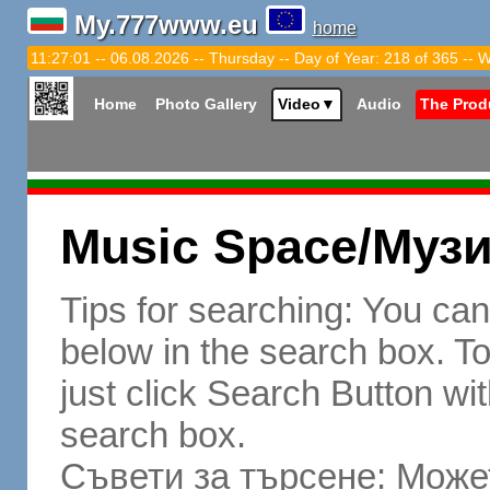
My.777www.eu
home
11:27:02 -- 06.08.2026 -- Thursday -- Day of Year: 218 of 365 -- 
Home
Photo Gallery
Video
▼
Audio
The Prod
Music Space/Муз
Tips for searching: You ca
below in the search box. To 
just click Search Button wit
search box.
Съвети за търсене: Может