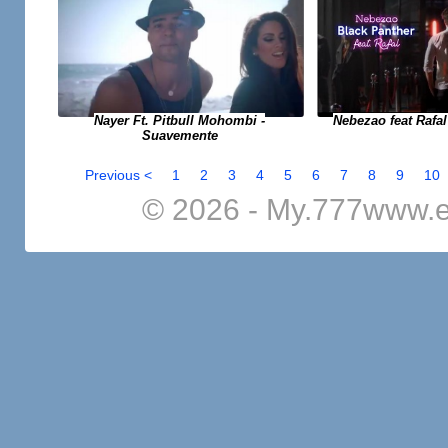
Nayer Ft. Pitbull Mohombi -
Nebezao feat Rafal
Suavemente
Previous <
1
2
3
4
5
6
7
8
9
10
© 2026 - My.777www.