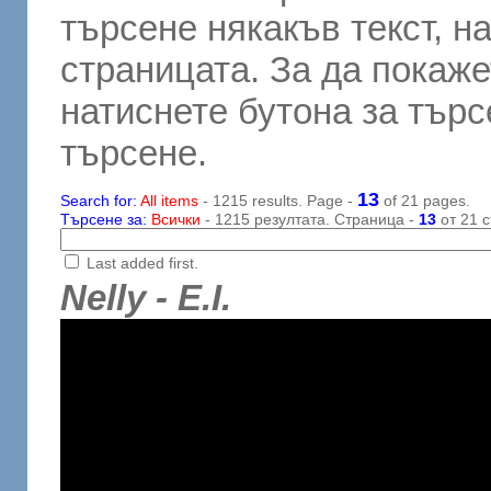
търсене някакъв текст, н
страницата. За да покаже
натиснете бутона за търсе
търсене.
13
Search for:
All items
- 1215 results. Page -
of 21 pages.
Търсене за:
Всички
- 1215 резултата. Страница -
13
от 21 с
Last added first.
Nelly - E.I.