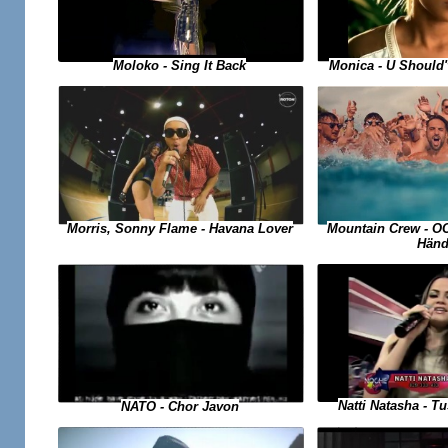
Moloko - Sing It Back
Monica - U Should
Morris, Sonny Flame - Havana Lover
Mountain Crew - O
Händ
Natti Natasha - 
NATO - Chor Javon