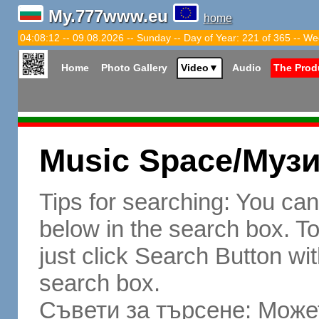
My.777www.eu
home
04:08:13 -- 09.08.2026 -- Sunday -- Day of Year: 221 of 365 -- We
Home
Photo Gallery
Video
▼
Audio
The Prod
Music Space/Муз
Tips for searching: You ca
below in the search box. To 
just click Search Button wit
search box.
Съвети за търсене: Может