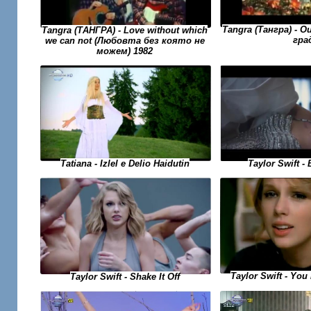
Tangra (Тангра) - 
Tangra (ТАНГРА) - Love without which
гра
we can not (Любовта без която не
можем) 1982
Taylor Swift -
Tatiana - Izlel e Delio Haidutin
Taylor Swift - Yo
Taylor Swift - Shake It Off