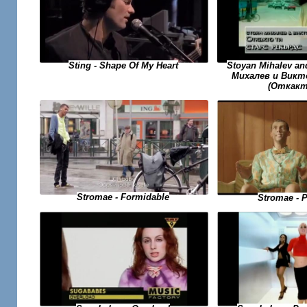
Sting - Shape Of My Heart
Stoyan Mihalev an
Михалев и Викто
(Откакт
Stromae - Formidable
Stromae - 