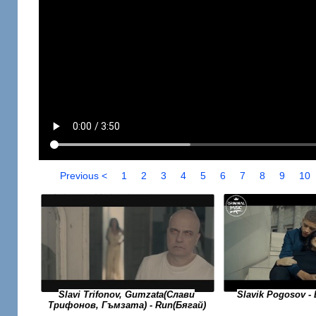
Previous <
1
2
3
4
5
6
7
8
9
10
Slavi Trifonov, Gumzata(Слави
Slavik Pogosov 
Трифонов, Гъмзата) - Run(Бягай)