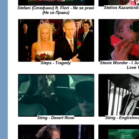
Stelios Kazantzidi
Stefani (Стефани) ft. Flori - Ne se pravi
(Не се Прави)
Stevie Wonder - I Ju
Steps - Tragedy
Love 
Sting - Desert Rose
Sting - Englishm