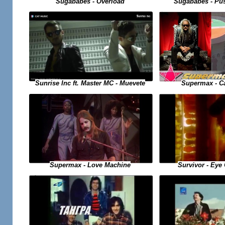
Sugababes - Pu
Sugababes - Overload
Sunrise Inc ft. Master MC - Muevete
Supermax - C
Supermax - Love Machine
Survivor - Eye 