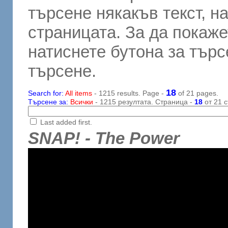
търсене някакъв текст, н
страницата. За да покаже
натиснете бутона за търсе
търсене.
18
Search for:
All items
- 1215 results. Page -
of 21 pages.
Търсене за:
Всички
- 1215 резултата. Страница -
18
от 21 с
Last added first.
SNAP! - The Power