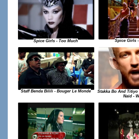
Spice Girls
Spice Girls - Too Much
Staff Benda Bilili - Bouger Le Monde
Stakka Bo And Titiyo 
Naid - 