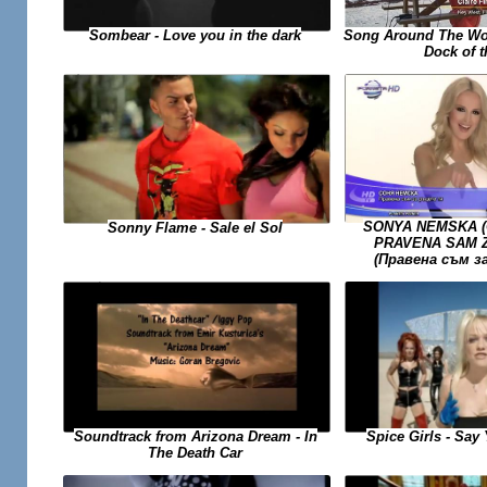
Song Around The Wor
Sombear - Love you in the dark
Dock of 
SONYA NEMSKA (С
Sonny Flame - Sale el Sol
PRAVENA SAM Z
(Правена съм з
Spice Girls - Say 
Soundtrack from Arizona Dream - In
The Death Car