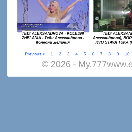
TEDI ALEKSANDROVA - KOLEDNI
TEDI ALEKSAN
ZHELANIA - Теди Александрова -
Александрова), BORI
Коледни желания
KVO STAVA TUKA (
Previous <
1
2
3
4
5
6
7
8
9
10
© 2026 - My.777www.