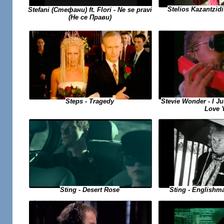
Stelios Kazantzidi
Stefani (Стефани) ft. Flori - Ne se pravi
(Не се Прави)
Stevie Wonder - I Ju
Steps - Tragedy
Love 
Sting - Desert Rose
Sting - Englishm