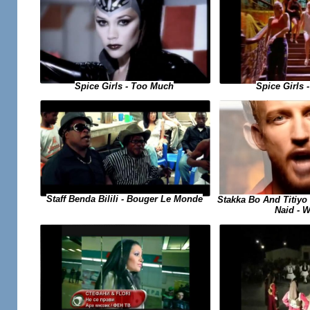
Spice Girls
Spice Girls - Too Much
Staff Benda Bilili - Bouger Le Monde
Stakka Bo And Titiyo 
Naid - 