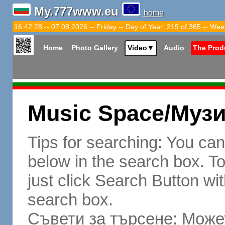
My.777www.eu
home
16:42:29 -- 07.08.2026 -- Friday -- Day of Year: 219 of 365 -- Wee
Home
Photo Gallery
Video
▼
Audio
The Prod
Music Space/Муз
Tips for searching: You ca
below in the search box. To 
just click Search Button wit
search box.
Съвети за търсене: Может