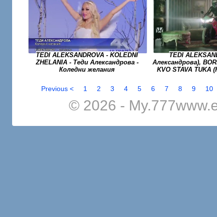
TEDI ALEKSANDROVA - KOLEDNI
TEDI ALEKSAN
ZHELANIA - Теди Александрова -
Александрова), BORI
Коледни желания
KVO STAVA TUKA (
Previous <
1
2
3
4
5
6
7
8
9
10
© 2026 - My.777www.