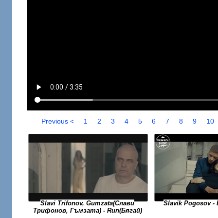
Previous <
1
2
3
4
5
6
7
8
9
10
Slavi Trifonov, Gumzata(Слави
Slavik Pogosov 
Трифонов, Гъмзата) - Run(Бягай)