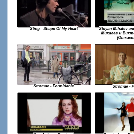
Sting - Shape Of My Heart
Stoyan Mihalev an
Михалев и Викто
(Откакт
Stromae - Formidable
Stromae - 