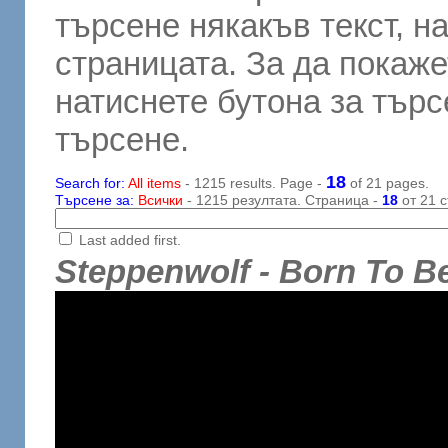
търсене някакъв текст, н
страницата. За да покаже
натиснете бутона за търсе
търсене.
18
Search for:
All items
- 1215 results. Page -
of 21 pages.
Търсене за:
Всички
- 1215 резултата. Страница -
18
от 21 с
Last added first.
Steppenwolf - Born To Be