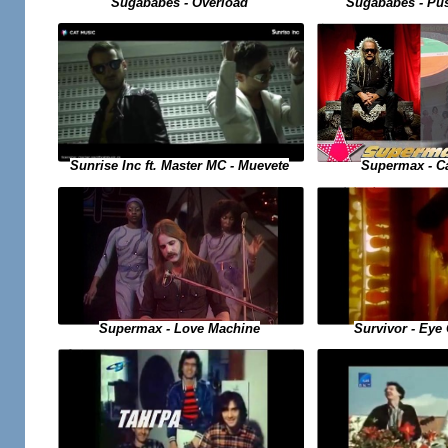
Sugababes - Pu
Sugababes - Overload
Sunrise Inc ft. Master MC - Muevete
Supermax - C
Supermax - Love Machine
Survivor - Eye 