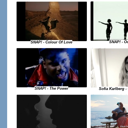
SNAP! - O
SNAP! - Colour Of Love
SNAP! - The Power
Sofia Karlberg -