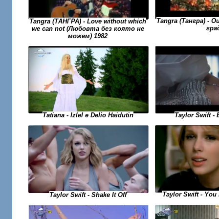
Tangra (Тангра) - 
Tangra (ТАНГРА) - Love without which
гра
we can not (Любовта без която не
можем) 1982
Taylor Swift -
Tatiana - Izlel e Delio Haidutin
Taylor Swift - Yo
Taylor Swift - Shake It Off