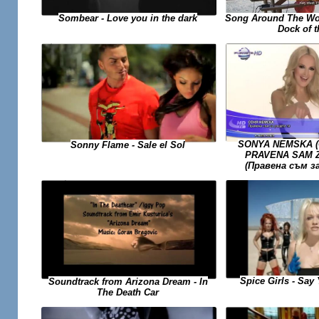
Song Around The Wor
Sombear - Love you in the dark
Dock of 
SONYA NEMSKA (С
Sonny Flame - Sale el Sol
PRAVENA SAM Z
(Правена съм з
Spice Girls - Say 
Soundtrack from Arizona Dream - In
The Death Car