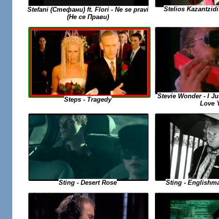
Stelios Kazantzidi
Stefani (Стефани) ft. Flori - Ne se pravi
(Не се Прави)
Stevie Wonder - I Ju
Steps - Tragedy
Love 
Sting - Desert Rose
Sting - Englishm