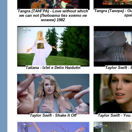
Tangra (Тангра) - 
Tangra (ТАНГРА) - Love without which
гра
we can not (Любовта без която не
можем) 1982
Taylor Swift -
Tatiana - Izlel e Delio Haidutin
Taylor Swift - Yo
Taylor Swift - Shake It Off