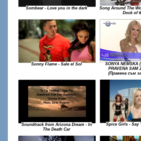
Song Around The Wor
Sombear - Love you in the dark
Dock of 
SONYA NEMSKA (С
Sonny Flame - Sale el Sol
PRAVENA SAM Z
(Правена съм з
Spice Girls - Say 
Soundtrack from Arizona Dream - In
The Death Car