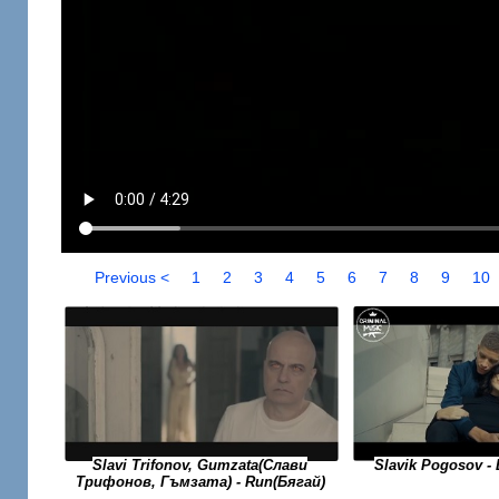
Previous <
1
2
3
4
5
6
7
8
9
10
Slavi Trifonov, Gumzata(Слави
Slavik Pogosov 
Трифонов, Гъмзата) - Run(Бягай)