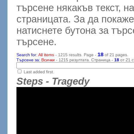
търсене някакъв текст, н
страницата. За да покаже
натиснете бутона за търсе
търсене.
18
Search for:
All items
- 1215 results. Page -
of 21 pages.
Търсене за:
Всички
- 1215 резултата. Страница -
18
от 21 с
Last added first.
Steps - Tragedy