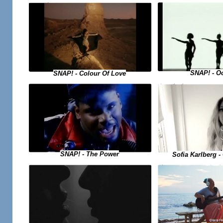
SNAP! - O
SNAP! - Colour Of Love
SNAP! - The Power
Sofia Karlberg -