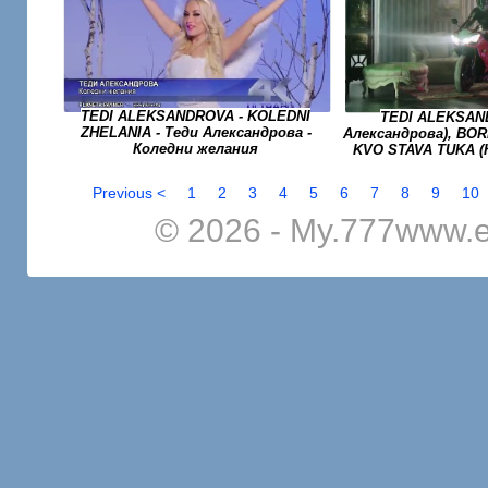
TEDI ALEKSANDROVA - KOLEDNI
TEDI ALEKSAN
ZHELANIA - Теди Александрова -
Александрова), BORI
Коледни желания
KVO STAVA TUKA (
Previous <
1
2
3
4
5
6
7
8
9
10
© 2026 - My.777www.