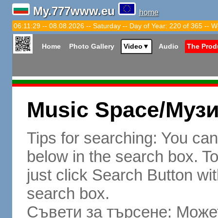
My.777www.eu
home
06:11:30 -- 08.08.2026 -- Saturday -- Day of Year: 220 of 365 -- W
Home
Photo Gallery
Video
▼
Audio
The Prod
Music Space/Муз
Tips for searching: You ca
below in the search box. To 
just click Search Button wit
search box.
Съвети за търсене: Может