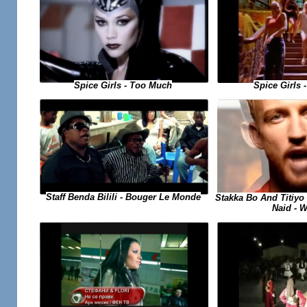
Spice Girls
Spice Girls - Too Much
Staff Benda Bilili - Bouger Le Monde
Stakka Bo And Titiyo 
Naid - 