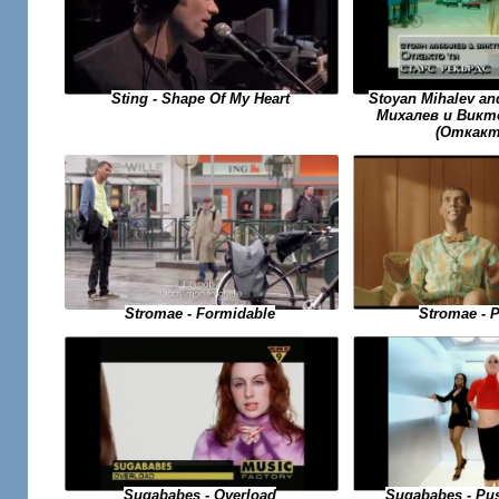
Sting - Shape Of My Heart
Stoyan Mihalev an
Михалев и Викто
(Откакт
Stromae - Formidable
Stromae - 
Sugababes - Pu
Sugababes - Overload