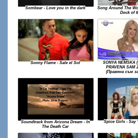
Song Around The Wor
Sombear - Love you in the dark
Dock of 
SONYA NEMSKA (С
Sonny Flame - Sale el Sol
PRAVENA SAM Z
(Правена съм з
Spice Girls - Say 
Soundtrack from Arizona Dream - In
The Death Car