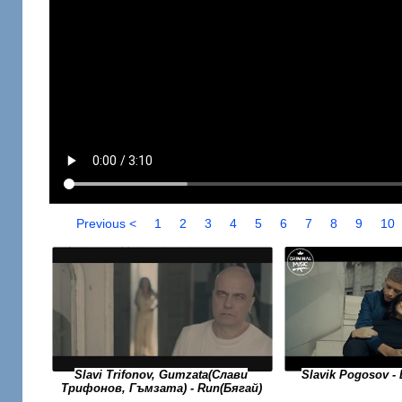
Previous <
1
2
3
4
5
6
7
8
9
10
Slavi Trifonov, Gumzata(Слави
Slavik Pogosov 
Трифонов, Гъмзата) - Run(Бягай)