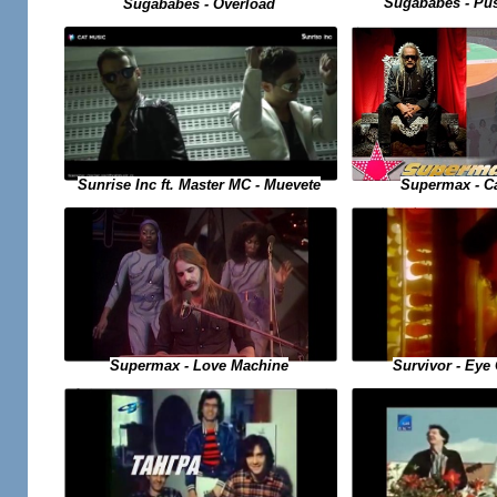
Sugababes - Pu
Sugababes - Overload
Sunrise Inc ft. Master MC - Muevete
Supermax - C
Supermax - Love Machine
Survivor - Eye 