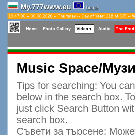
My.777www.eu
home
19:47:01 -- 06.08.2026 -- Thursday -- Day of Year: 218 of 365 -- 
Home
Photo Gallery
Video
▼
Audio
The Prod
Music Space/Муз
Tips for searching: You ca
below in the search box. To 
just click Search Button wit
search box.
Съвети за търсене: Может