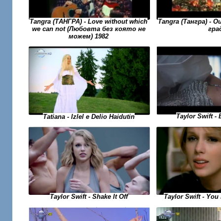
Tangra (Тангра) - 
Tangra (ТАНГРА) - Love without which
гра
we can not (Любовта без която не
можем) 1982
Taylor Swift -
Tatiana - Izlel e Delio Haidutin
Taylor Swift - Yo
Taylor Swift - Shake It Off