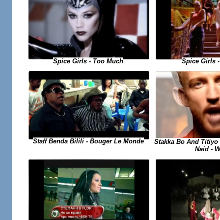
Spice Girls
Spice Girls - Too Much
Staff Benda Bilili - Bouger Le Monde
Stakka Bo And Titiyo 
Naid - 