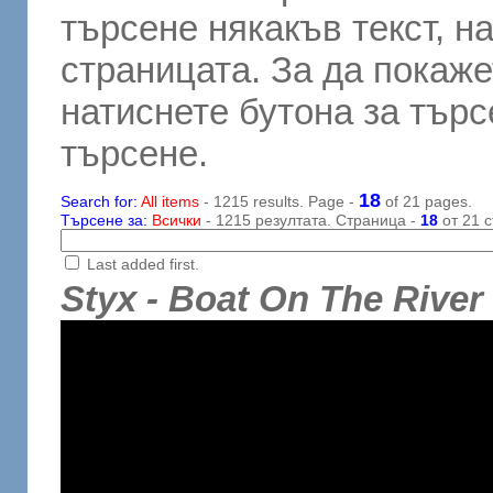
търсене някакъв текст, н
страницата. За да покаже
натиснете бутона за търсе
търсене.
18
Search for:
All items
- 1215 results. Page -
of 21 pages.
Търсене за:
Всички
- 1215 резултата. Страница -
18
от 21 с
Last added first.
Styx - Boat On The River