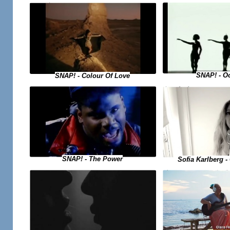
SNAP! - O
SNAP! - Colour Of Love
SNAP! - The Power
Sofia Karlberg -