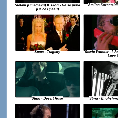
Stelios Kazantzidi
Stefani (Стефани) ft. Flori - Ne se pravi
(Не се Прави)
Stevie Wonder - I Ju
Steps - Tragedy
Love 
Sting - Desert Rose
Sting - Englishm