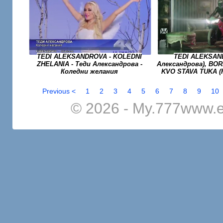
TEDI ALEKSANDROVA - KOLEDNI
TEDI ALEKSAN
ZHELANIA - Теди Александрова -
Александрова), BORI
Коледни желания
KVO STAVA TUKA (
Previous <
1
2
3
4
5
6
7
8
9
10
© 2026 - My.777www.