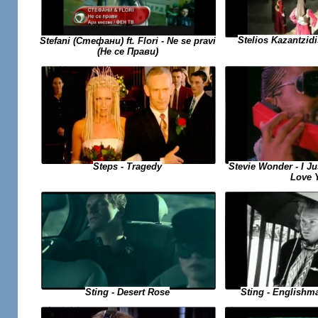
Stelios Kazantzidi
Stefani (Стефани) ft. Flori - Ne se pravi
(Не се Прави)
Stevie Wonder - I Ju
Steps - Tragedy
Love 
Sting - Desert Rose
Sting - Englishm