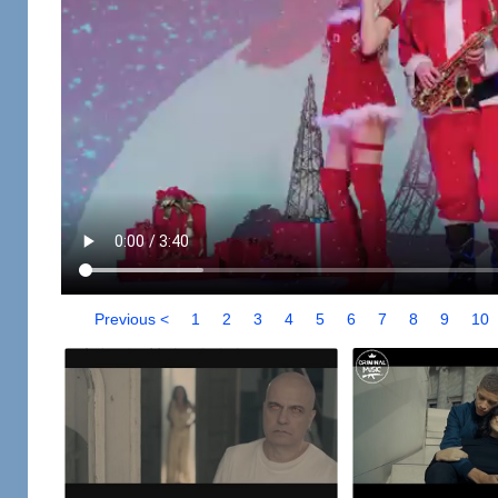
Previous <
1
2
3
4
5
6
7
8
9
10