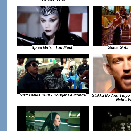
The Death Car
Spice Girls
Spice Girls - Too Much
Staff Benda Bilili - Bouger Le Monde
Stakka Bo And Titiyo 
Naid - 