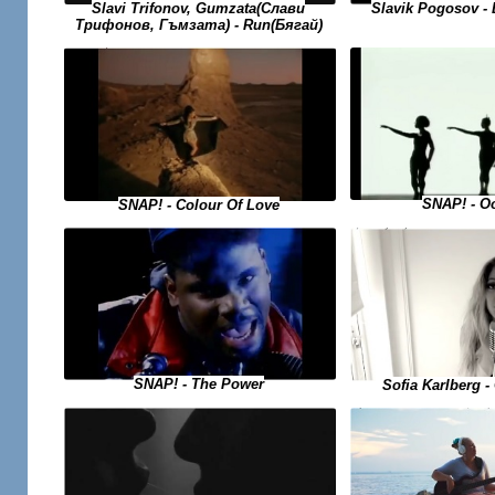
Slavi Trifonov, Gumzata(Слави
Slavik Pogosov 
Трифонов, Гъмзата) - Run(Бягай)
SNAP! - O
SNAP! - Colour Of Love
SNAP! - The Power
Sofia Karlberg -