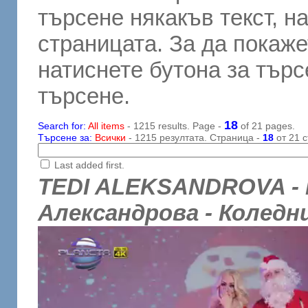
търсене някакъв текст, н
страницата. За да покаже
натиснете бутона за търсе
търсене.
18
Search for:
All items
- 1215 results. Page -
of 21 pages.
Търсене за:
Всички
- 1215 резултата. Страница -
18
от 21 с
Last added first.
TEDI ALEKSANDROVA - 
Александрова - Коледн