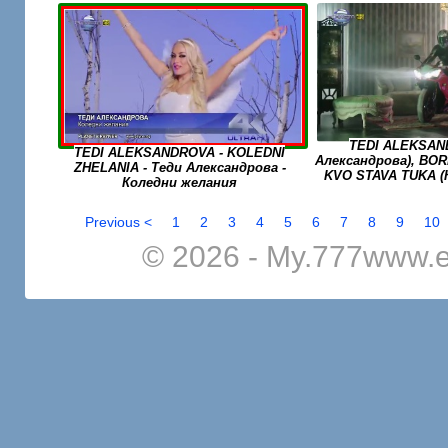
TEDI ALEKSAN
TEDI ALEKSANDROVA - KOLEDNI
Александрова), BORI
ZHELANIA - Теди Александрова -
KVO STAVA TUKA (
Коледни желания
Previous <
1
2
3
4
5
6
7
8
9
10
© 2026 - My.777www.