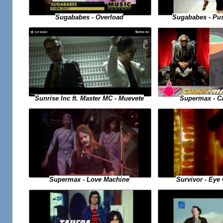
Sugababes - Pu
Sugababes - Overload
Sunrise Inc ft. Master MC - Muevete
Supermax - C
Supermax - Love Machine
Survivor - Eye 