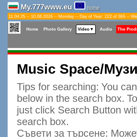
My.777www.eu
home
11:04:26 -- 10.08.2026 -- Monday -- Day of Year: 222 of 365 -- We
Home
Photo Gallery
Video
▼
Audio
The Prod
Music Space/Муз
Tips for searching: You ca
below in the search box. To 
just click Search Button wit
search box.
Съвети за търсене: Может