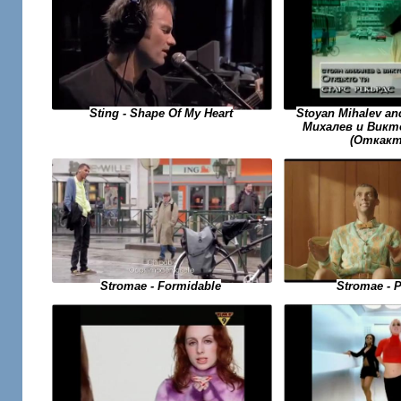
Sting - Shape Of My Heart
Stoyan Mihalev an
Михалев и Викто
(Откакт
Stromae - Formidable
Stromae - 