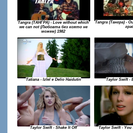
Tangra (Тангра) - 
Tangra (ТАНГРА) - Love without which
гра
we can not (Любовта без която не
можем) 1982
Taylor Swift -
Tatiana - Izlel e Delio Haidutin
Taylor Swift - Yo
Taylor Swift - Shake It Off