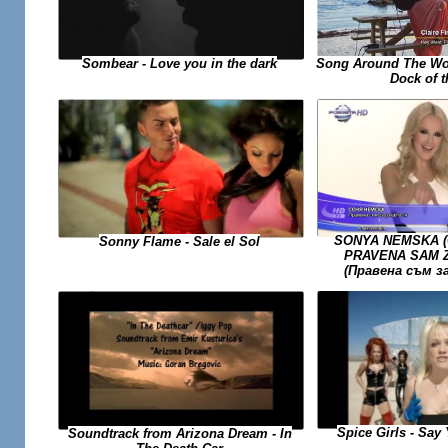
Song Around The Wor
Sombear - Love you in the dark
Dock of 
SONYA NEMSKA (С
Sonny Flame - Sale el Sol
PRAVENA SAM Z
(Правена съм з
Spice Girls - Say 
Soundtrack from Arizona Dream - In