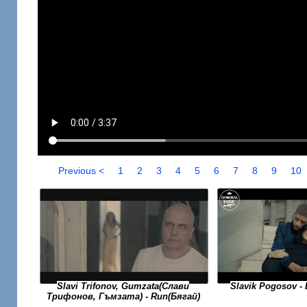
Previous <
1
2
3
4
5
6
7
8
9
10
Slavi Trifonov, Gumzata(Слави
Slavik Pogosov 
Трифонов, Гъмзата) - Run(Бягай)