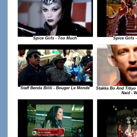
Spice Girls
Spice Girls - Too Much
Staff Benda Bilili - Bouger Le Monde
Stakka Bo And Titiyo 
Naid - 