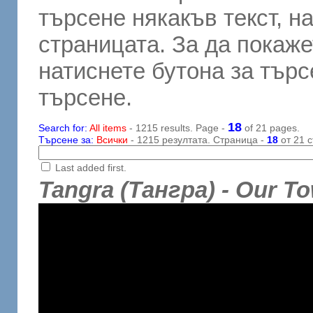
търсене някакъв текст, н
страницата. За да покаже
натиснете бутона за търсе
търсене.
18
Search for:
All items
- 1215 results. Page -
of 21 pages.
Търсене за:
Всички
- 1215 резултата. Страница -
18
от 21 с
Last added first.
Tangra (Тангра) - Our 