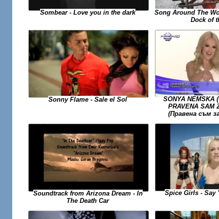
Song Around The Wor
Sombear - Love you in the dark
Dock of 
SONYA NEMSKA (С
Sonny Flame - Sale el Sol
PRAVENA SAM Z
(Правена съм з
Spice Girls - Say 
Soundtrack from Arizona Dream - In
The Death Car