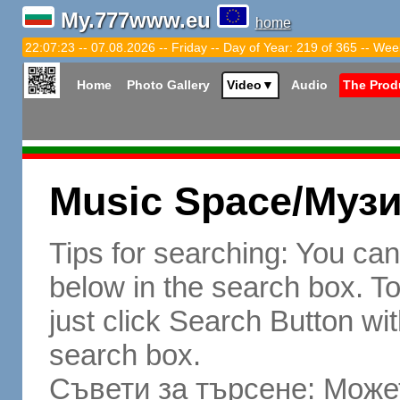
My.777www.eu
home
22:07:24 -- 07.08.2026 -- Friday -- Day of Year: 219 of 365 -- Wee
Home
Photo Gallery
Video
▼
Audio
The Prod
Music Space/Муз
Tips for searching: You ca
below in the search box. To 
just click Search Button wit
search box.
Съвети за търсене: Может