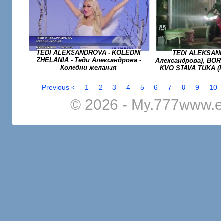
TEDI ALEKSANDROVA - KOLEDNI
TEDI ALEKSAN
ZHELANIA - Теди Александрова -
Александрова), BORI
Коледни желания
KVO STAVA TUKA (
Previous <
1
2
3
4
5
6
7
8
9
10
© 2026 - My.777www.