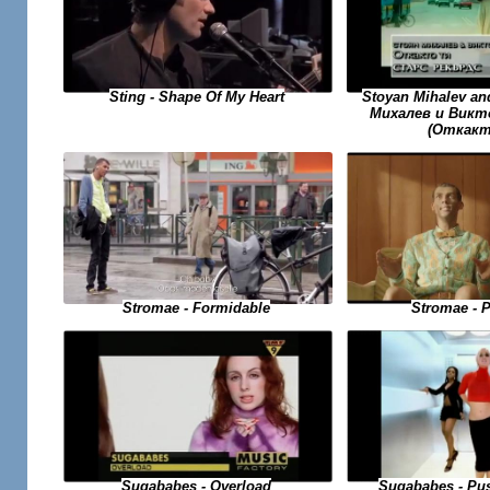
Sting - Shape Of My Heart
Stoyan Mihalev an
Михалев и Викто
(Откакт
Stromae - Formidable
Stromae - 
Sugababes - Pu
Sugababes - Overload