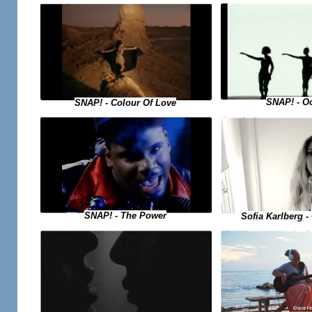
SNAP! - O
SNAP! - Colour Of Love
SNAP! - The Power
Sofia Karlberg -