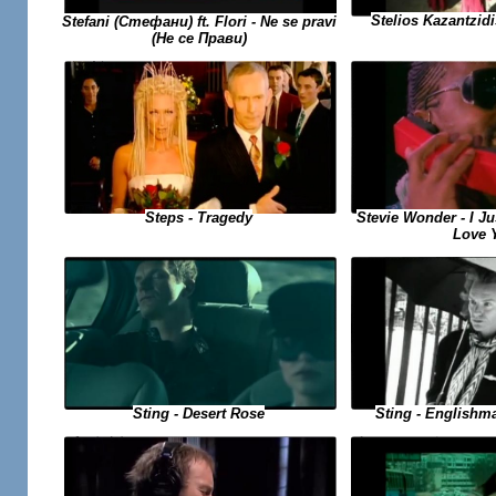
Stelios Kazantzidi
Stefani (Стефани) ft. Flori - Ne se pravi
(Не се Прави)
Stevie Wonder - I Ju
Steps - Tragedy
Love 
Sting - Desert Rose
Sting - Englishm