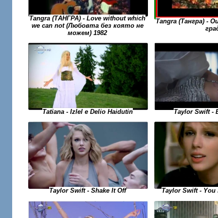
Tangra (ТАНГРА) - Love without which
Tangra (Тангра) - 
we can not (Любовта без която не
гра
можем) 1982
Taylor Swift -
Tatiana - Izlel e Delio Haidutin
Taylor Swift - Yo
Taylor Swift - Shake It Off