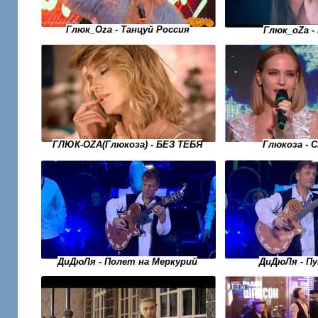
Глюк_Oza - Танцуй Россия
Глюк_оZа -
ГЛЮК-OZA(Глюкоза) - БЕЗ ТЕБЯ
Глюкоза - 
ДиДюЛя - Полет на Меркурий
ДиДюЛя - П