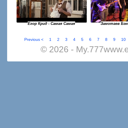
Егор Крид - Самая Самая
Замотаев Бэн
Previous <
1
2
3
4
5
6
7
8
9
10
© 2026 - My.777www.