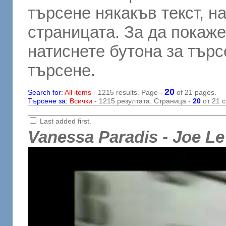
търсене някакъв текст, н
страницата. За да покаже
натиснете бутона за търсе
търсене.
20
Search for:
All items
- 1215 results. Page -
of 21 pages.
Търсене за:
Всички
- 1215 резултата. Страница -
20
от 21 с
Last added first.
Vanessa Paradis - Joe Le