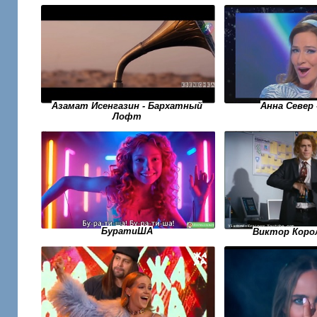
Анна Север 
Азамат Исенгазин - Бархатный
Лофт
БуратиША
Виктор Корол