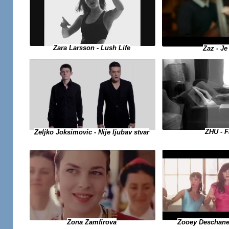
Zara Larsson - Lush Life
Zaz - J
ZHU - 
Zeljko Joksimovic - Nije ljubav stvar
Zooey Deschane
Zona Zamfirova