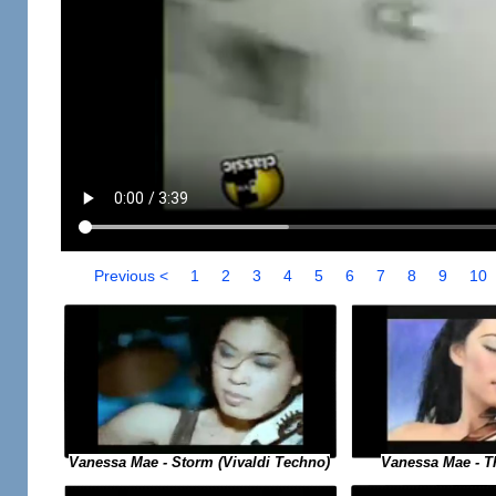
Previous <
1
2
3
4
5
6
7
8
9
10
Vanessa Mae - Storm (Vivaldi Techno)
Vanessa Mae - The