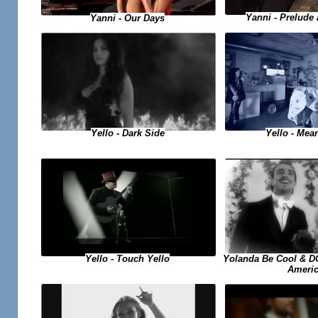
Yanni - Prelude
Yanni - Our Days
Yello - Dark Side
Yello - Me
Yello - Touch Yello
Yolanda Be Cool & D
Ameri