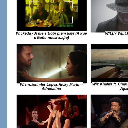
Wickeda - A nie s Bobi piem kafe (А ние
WILLY WILL
с Боби пием кафе)
Wiz Khalifa ft. Char
Wisin.Jennifer Lopez.Ricky Martin -
Aga
Adrenalina