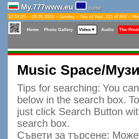
My.777www.eu
home
10:51:26 -- 09.08.2026 -- Sunday -- Day of Year: 221 of 365 -- We
Home
Photo Gallery
Video
▼
Audio
The Prod
Music Space/Муз
Tips for searching: You ca
below in the search box. To 
just click Search Button wit
search box.
Съвети за търсене: Может