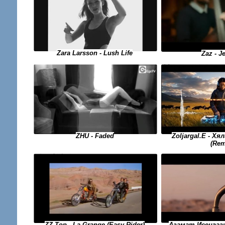
Zara Larsson - Lush Life
Zaz - J
ZHU - Faded
Zoljargal.E - Х
(Rem
ZZ Top - La Grange (Easy Rider)
Азамат Исенгаз