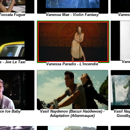
Vanessa Mae - Violin Fantasy
Toccata Fugue
Vaness
Vane
 - Joe Le Taxi
Vanessa Paradis - L'Incendie
 Ice Ice Baby
Vasil Na
Vasil Naydenov (Васил Найденов) -
Goodby
Adaptation (Адаптация)