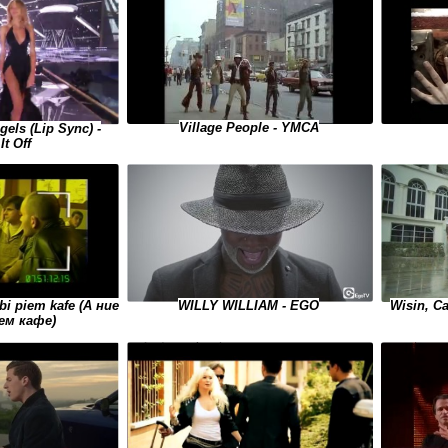
Village People - YMCA
gels (Lip Sync) -
It Off
bi piem kafe (А ние
WILLY WILLIAM - EGO
Wisin, Ca
ем кафе)