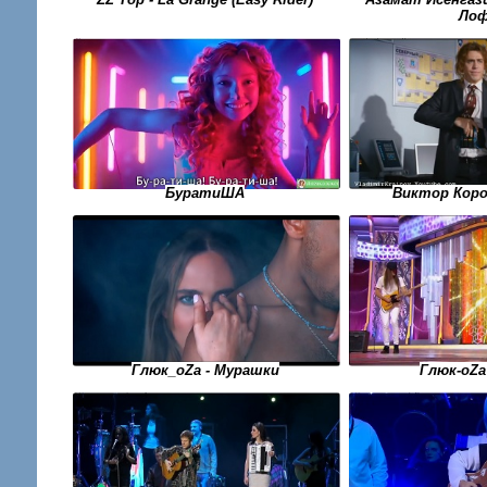
Ло
БуратиША
Виктор Коро
Глюк_оZа - Мурашки
Глюк-oZa