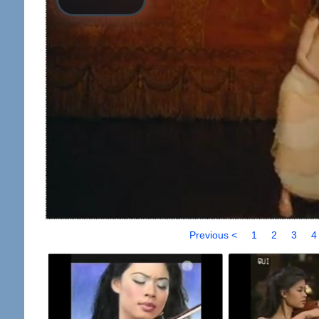
Previous <
1
2
3