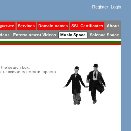
Register
Login
дуктите
Services
Domain names
SSL Certificates
About
ideos
Entertainment Videos
Music Space
Science Space
n the search box.
жете всички елементи, просто