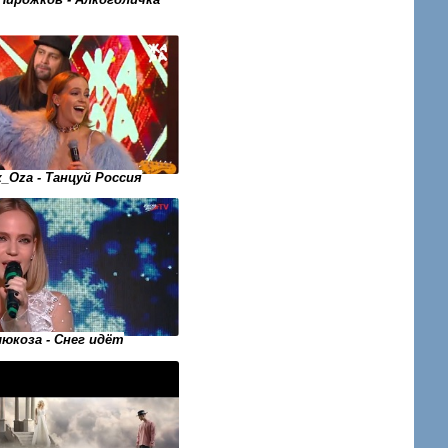
_Oza - Танцуй Россия
люкоза - Снег идёт