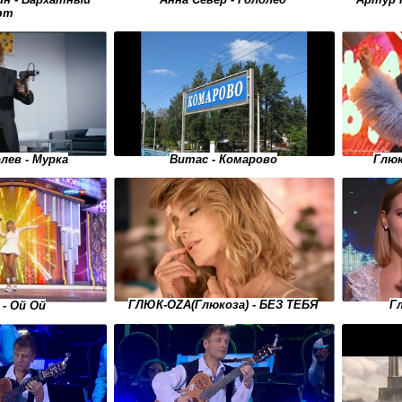
фт
лев - Мурка
Глюк
Витас - Комарово
ГЛЮК-OZA(Глюкоза) - БЕЗ ТЕБЯ
Г
 - Ой Ой