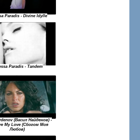
a Paradis - Divine Idylle
ssa Paradis - Tandem
ydenov (Васил Найденов) -
e My Love (Сбогом Моя
Любов)