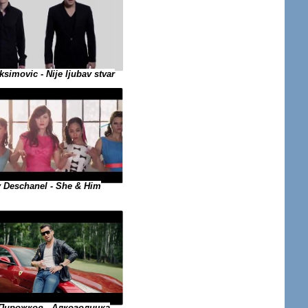
ksimovic - Nije ljubav stvar
 Deschanel - She & Him
Пирожков - Алкоголичка