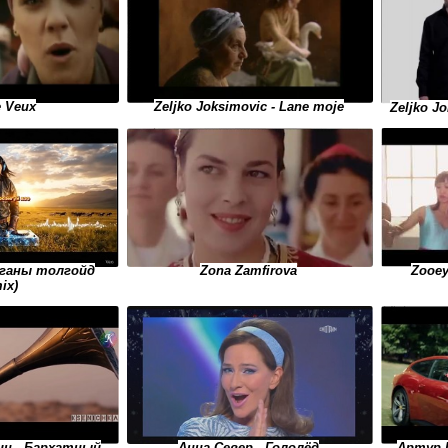
Zeljko Joksimovic - Lane moje
e Veux
Zeljko Jo
ялганы толгойд
Zooey
Zona Zamfirova
ix)
Анна Север - Гололёд
Артур 
ин - Бархатный