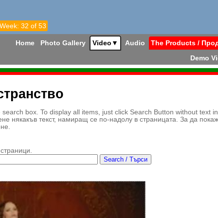
 Week: 32 of 53
Home
Photo Gallery
Video
▼
Audio
The Products / Про
Demo V
странство
earch box. To display all items, just click Search Button without text i
ене някакъв текст, намиращ се по-надолу в страницата. За да пока
ене.
 страници.