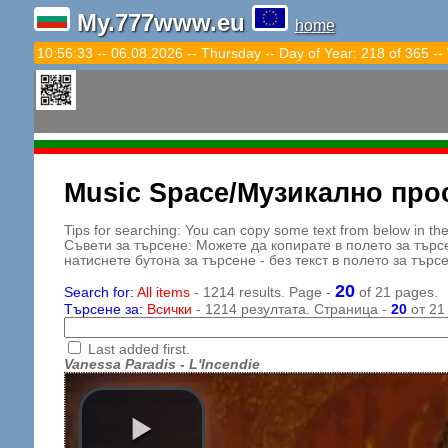
My.777www.eu
home
10:56:35 -- 06.08.2026 -- Thursday -- Day of Year: 218 of 365 --
Music Space/Музикално про
Tips for searching: You can copy some text from below in the s
Съвети за търсене: Можете да копирате в полето за търс
натиснете бутона за търсене - без текст в полето за търс
20
Search for:
All items
- 1214 results. Page -
of 21 pages.
Търсене за:
Всички
- 1214 резултата. Страница -
20
от 21
Last added first.
Vanessa Paradis - L'Incendie