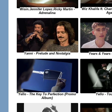
Wiz Khalifa ft. Cha
Wisin.Jennifer Lopez.Ricky Martin -
Aga
Adrenalina
Yanni - Prelude and Nostalgia
Years & Years 
Yello - The Key To Perfection (Promo
Yello - To
Album)