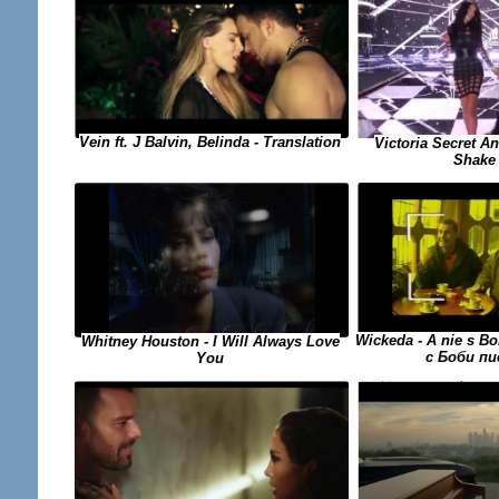
Vein ft. J Balvin, Belinda - Translation
Victoria Secret An
Shake 
Wickeda - A nie s Bo
Whitney Houston - I Will Always Love
с Боби пи
You