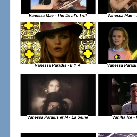
Vanessa Mae - The Devil's Trill
Vanessa Mae - 
Vanessa Paradis - Il Y A
Vanessa Paradis
Vanilla Ice -
Vanessa Paradis et M - La Seine