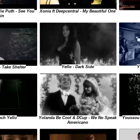
rlie Puth - See You
Xonia ft Deepcentral - My Beautiful One
in
Yello - Dark Side
Y
- Take Shelter
Youssou 
uch Yello
Yolanda Be Cool & DCup - We No Speak
Americano