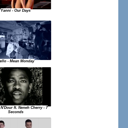
Yanni - Our Days
ello - Mean Monday
N'Dour ft. Neneh Cherry - 7
Seconds