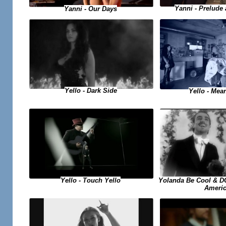
Yanni - Prelude
Yanni - Our Days
Yello - Dark Side
Yello - Me
Yello - Touch Yello
Yolanda Be Cool & D
Ameri