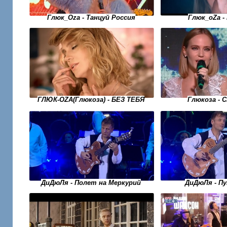
Глюк_Oza - Танцуй Россия
Глюк_оZа -
ГЛЮК-OZA(Глюкоза) - БЕЗ ТЕБЯ
Глюкоза - 
ДиДюЛя - Полет на Меркурий
ДиДюЛя - П