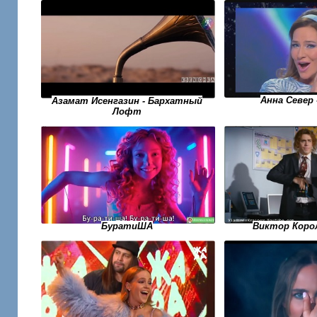
Анна Север 
Азамат Исенгазин - Бархатный
Лофт
БуратиША
Виктор Корол