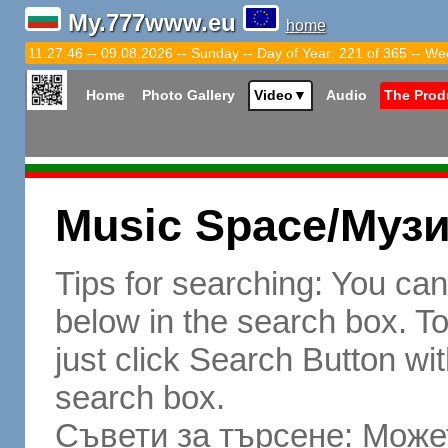
My.777www.eu
home
11:27:47 -- 09.08.2026 -- Sunday -- Day of Year: 221 of 365 -- We
Home
Photo Gallery
Video
▼
Audio
The Prod
Music Space/Муз
Tips for searching: You ca
below in the search box. To 
just click Search Button wit
search box.
Съвети за търсене: Может