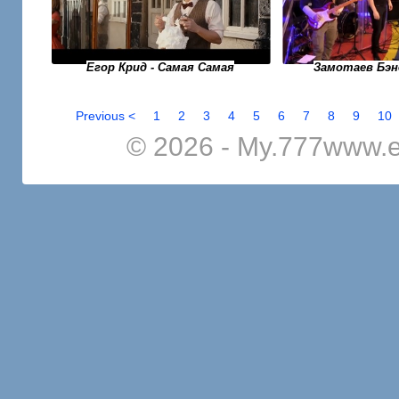
Егор Крид - Самая Самая
Замотаев Бэн
Previous <
1
2
3
4
5
6
7
8
9
10
© 2026 - My.777www.