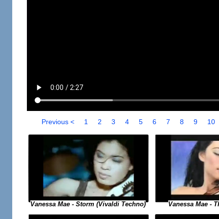
Previous <
1
2
3
4
5
6
7
8
9
10
Vanessa Mae - Storm (Vivaldi Techno)
Vanessa Mae - The