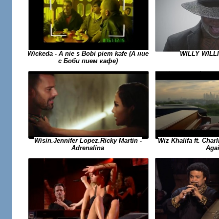
Wickeda - A nie s Bobi piem kafe (А ние
WILLY WILL
с Боби пием кафе)
Wiz Khalifa ft. Char
Wisin.Jennifer Lopez.Ricky Martin -
Aga
Adrenalina