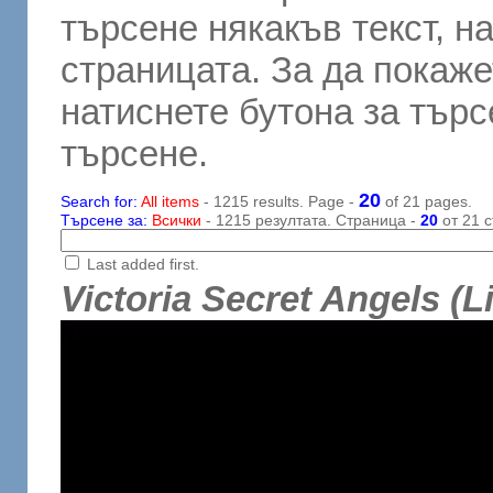
търсене някакъв текст, н
страницата. За да покаже
натиснете бутона за търсе
търсене.
20
Search for:
All items
- 1215 results. Page -
of 21 pages.
Търсене за:
Всички
- 1215 резултата. Страница -
20
от 21 с
Last added first.
Victoria Secret Angels (Li