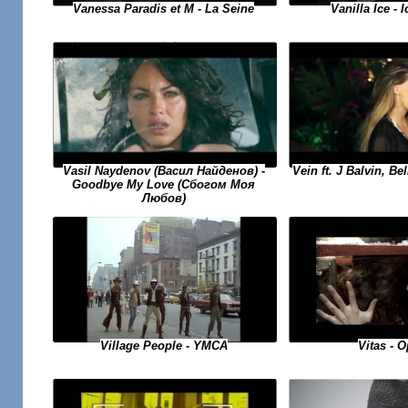
Vanilla Ice - 
Vanessa Paradis et M - La Seine
Vasil Naydenov (Васил Найденов) -
Vein ft. J Balvin, Be
Goodbye My Love (Сбогом Моя
Любов)
Village People - YMCA
Vitas - O