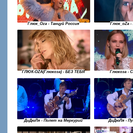
Глюк_Oza - Танцуй Россия
Глюк_оZа -
ГЛЮК-OZA(Глюкоза) - БЕЗ ТЕБЯ
Глюкоза - 
ДиДюЛя - Полет на Меркурий
ДиДюЛя - П