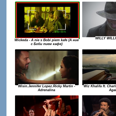
WILLY WILL
Wickeda - A nie s Bobi piem kafe (А ние
с Боби пием кафе)
Wiz Khalifa ft. Char
Wisin.Jennifer Lopez.Ricky Martin -
Aga
Adrenalina