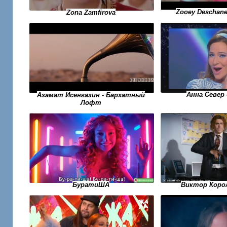
Zooey Deschane
Zona Zamfirova
Анна Север 
Азамат Исенгазин - Бархатный
Лофт
БуратиША
Виктор Корол