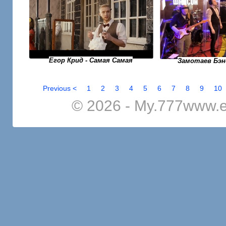
Егор Крид - Самая Самая
Замотаев Бэн
Previous <
1
2
3
4
5
6
7
8
9
10
© 2026 - My.777www.