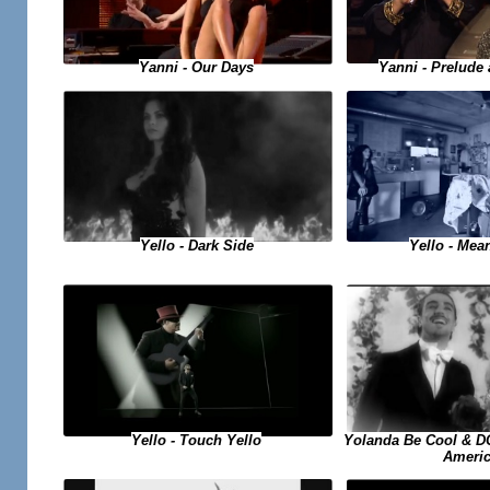
Yanni - Prelude
Yanni - Our Days
Yello - Dark Side
Yello - Me
Yello - Touch Yello
Yolanda Be Cool & D
Ameri