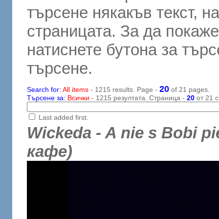
търсене някакъв текст, н
страницата. За да покаже
натиснете бутона за търсе
търсене.
20
Search for:
All items
- 1215 results. Page -
of 21 pages.
Търсене за:
Всички
- 1215 резултата. Страница -
20
от 21 с
Last added first.
Wickeda - A nie s Bobi p
кафе)