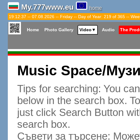
My.777www.eu
home
19:12:38 -- 07.08.2026 -- Friday -- Day of Year: 219 of 365 -- Wee
Home
Photo Gallery
Video
▼
Audio
The Prod
Music Space/Муз
Tips for searching: You ca
below in the search box. To 
just click Search Button wit
search box.
Съвети за търсене: Может