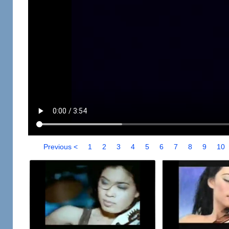
Previous <
1
2
3
4
5
6
7
8
9
10