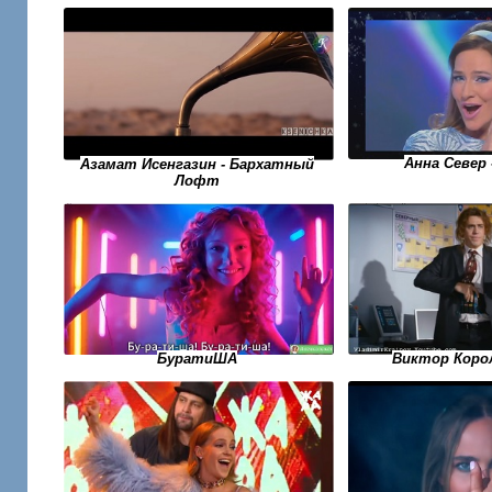
Анна Север 
Азамат Исенгазин - Бархатный
Лофт
БуратиША
Виктор Корол