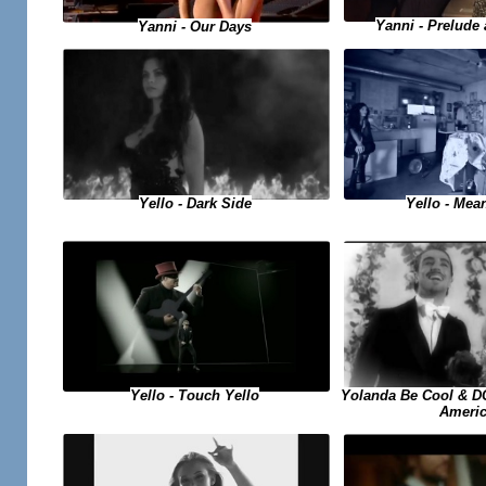
Yanni - Prelude
Yanni - Our Days
Yello - Dark Side
Yello - Me
Yello - Touch Yello
Yolanda Be Cool & D
Ameri