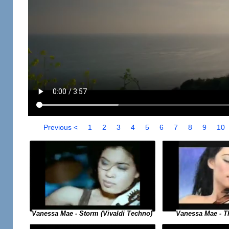
Previous <
1
2
3
4
5
6
7
8
9
10
Vanessa Mae - Storm (Vivaldi Techno)
Vanessa Mae - The