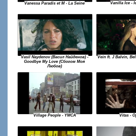
Vanilla Ice - 
Vanessa Paradis et M - La Seine
Vasil Naydenov (Васил Найденов) -
Vein ft. J Balvin, Be
Goodbye My Love (Сбогом Моя
Любов)
Village People - YMCA
Vitas - O