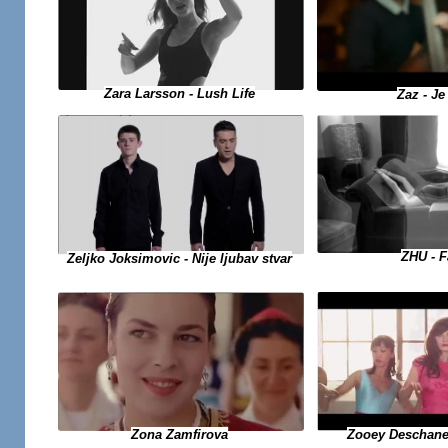
Zara Larsson - Lush Life
Zaz - J
ZHU - 
Zeljko Joksimovic - Nije ljubav stvar
Zooey Deschane
Zona Zamfirova