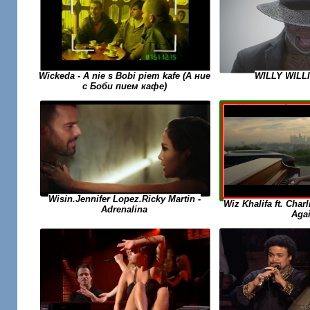
Wickeda - A nie s Bobi piem kafe (А ние
WILLY WILL
с Боби пием кафе)
Wisin.Jennifer Lopez.Ricky Martin -
Wiz Khalifa ft. Char
Adrenalina
Aga