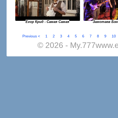
Егор Крид - Самая Самая
Замотаев Бэн
Previous <
1
2
3
4
5
6
7
8
9
10
© 2026 - My.777www.