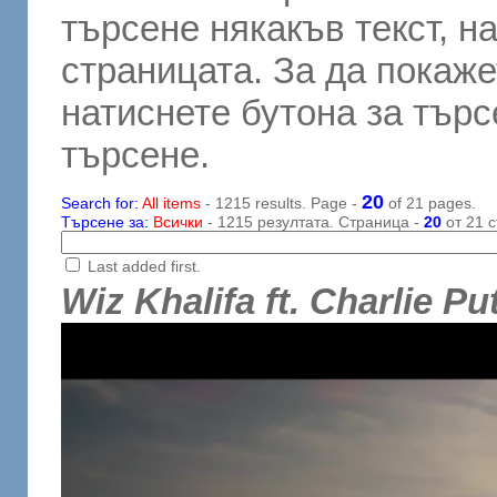
търсене някакъв текст, н
страницата. За да покаже
натиснете бутона за търсе
търсене.
20
Search for:
All items
- 1215 results. Page -
of 21 pages.
Търсене за:
Всички
- 1215 резултата. Страница -
20
от 21 с
Last added first.
Wiz Khalifa ft. Charlie P