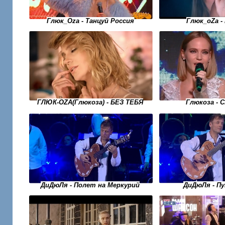
Глюк_Oza - Танцуй Россия
Глюк_оZа -
ГЛЮК-OZA(Глюкоза) - БЕЗ ТЕБЯ
Глюкоза - 
ДиДюЛя - Полет на Меркурий
ДиДюЛя - П