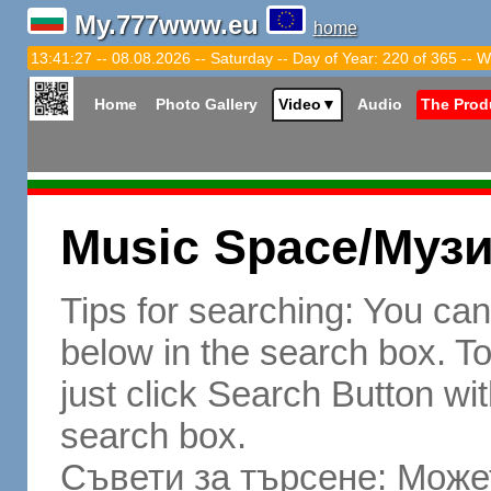
My.777www.eu
home
13:41:28 -- 08.08.2026 -- Saturday -- Day of Year: 220 of 365 -- W
Home
Photo Gallery
Video
▼
Audio
The Prod
Music Space/Муз
Tips for searching: You ca
below in the search box. To 
just click Search Button wit
search box.
Съвети за търсене: Может