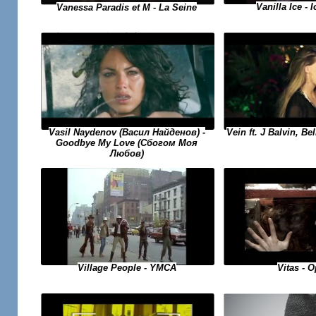
Vanilla Ice - 
Vanessa Paradis et M - La Seine
Vasil Naydenov (Васил Найденов) -
Vein ft. J Balvin, Be
Goodbye My Love (Сбогом Моя
Любов)
Village People - YMCA
Vitas - O