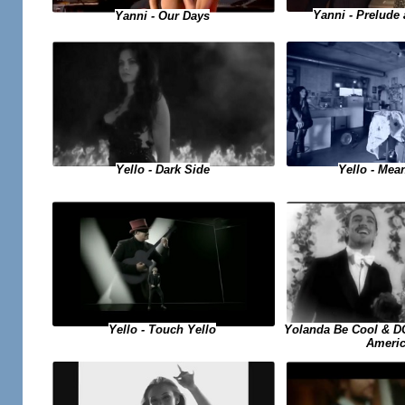
Yanni - Prelude
Yanni - Our Days
Yello - Dark Side
Yello - Me
Yello - Touch Yello
Yolanda Be Cool & D
Ameri