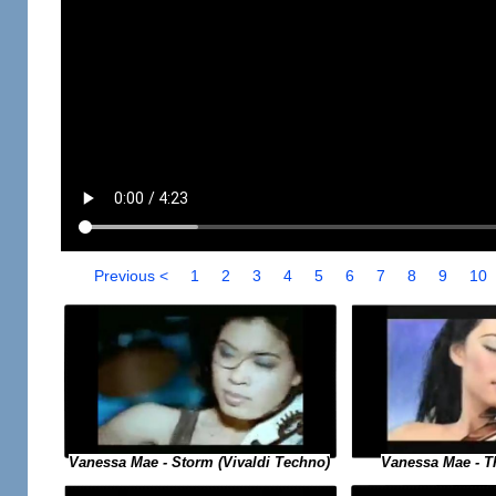
Previous <
1
2
3
4
5
6
7
8
9
10
Vanessa Mae - Storm (Vivaldi Techno)
Vanessa Mae - The