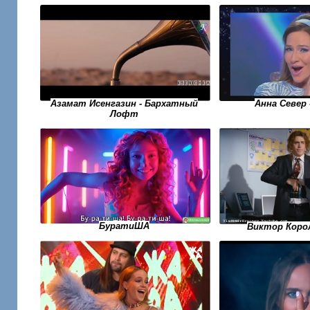
Анна Север 
Азамат Исенгазин - Бархатный
Лофт
БуратиША
Виктор Корол