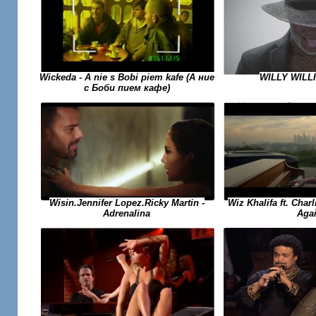
Wickeda - A nie s Bobi piem kafe (А ние
WILLY WILL
с Боби пием кафе)
Wiz Khalifa ft. Char
Wisin.Jennifer Lopez.Ricky Martin -
Aga
Adrenalina