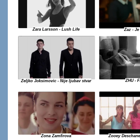
Zara Larsson - Lush Life
Zaz - J
ZHU - 
Zeljko Joksimovic - Nije ljubav stvar
Zooey Deschane
Zona Zamfirova