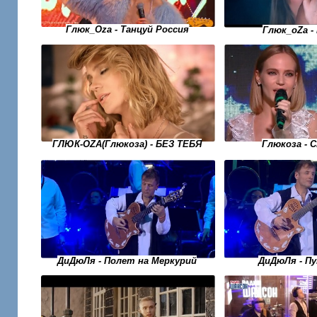
Глюк_Oza - Танцуй Россия
Глюк_оZа -
ГЛЮК-OZA(Глюкоза) - БЕЗ ТЕБЯ
Глюкоза - 
ДиДюЛя - Полет на Меркурий
ДиДюЛя - П