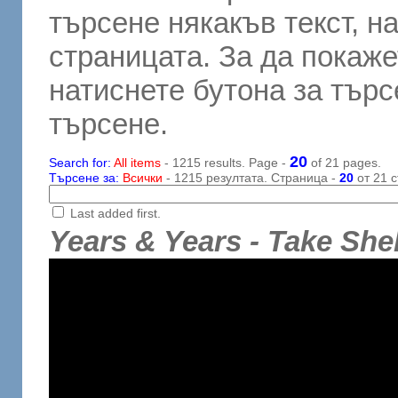
търсене някакъв текст, н
страницата. За да покаже
натиснете бутона за търсе
търсене.
20
Search for:
All items
- 1215 results. Page -
of 21 pages.
Търсене за:
Всички
- 1215 резултата. Страница -
20
от 21 с
Last added first.
Years & Years - Take Shel