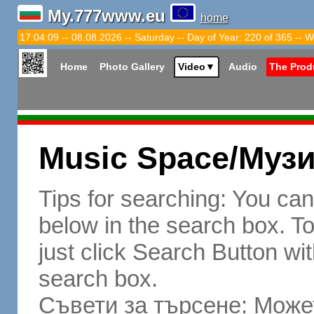
My.777www.eu
home
17:04:10 -- 08.08.2026 -- Saturday -- Day of Year: 220 of 365 -- W
Home
Photo Gallery
Video
▼
Audio
The Prod
Music Space/Муз
Tips for searching: You ca
below in the search box. To 
just click Search Button wit
search box.
Съвети за търсене: Может