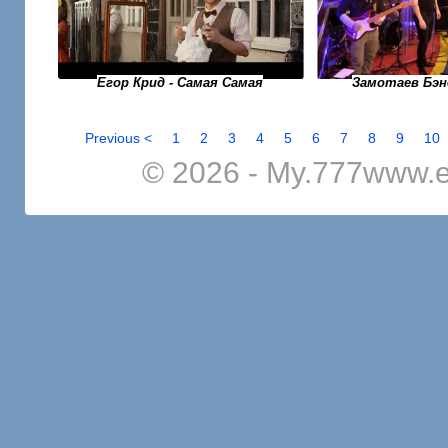
Егор Крид - Самая Самая
Замотаев Бэн
Previous <
1
2
3
4
5
6
7
8
9
10
© 2026 - My.777www.