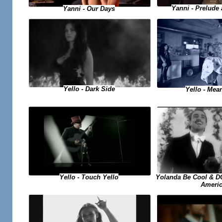
Yanni - Prelude
Yanni - Our Days
Yello - Dark Side
Yello - Me
Yello - Touch Yello
Yolanda Be Cool & D
Ameri