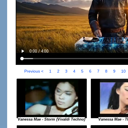
Previous <
1
2
3
4
5
6
7
8
9
10
Vanessa Mae - Storm (Vivaldi Techno)
Vanessa Mae - The