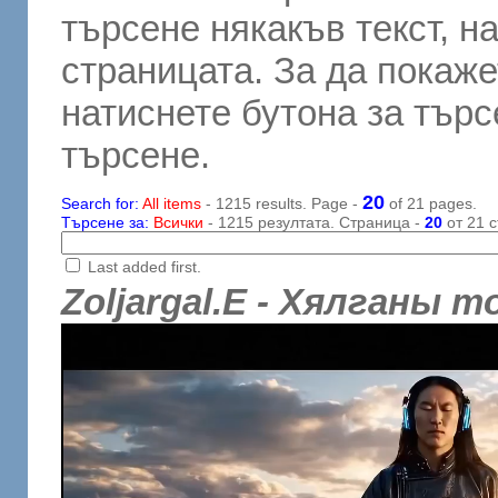
търсене някакъв текст, н
страницата. За да покаже
натиснете бутона за търсе
търсене.
20
Search for:
All items
- 1215 results. Page -
of 21 pages.
Търсене за:
Всички
- 1215 резултата. Страница -
20
от 21 с
Last added first.
Zoljargal.E - Хялганы т