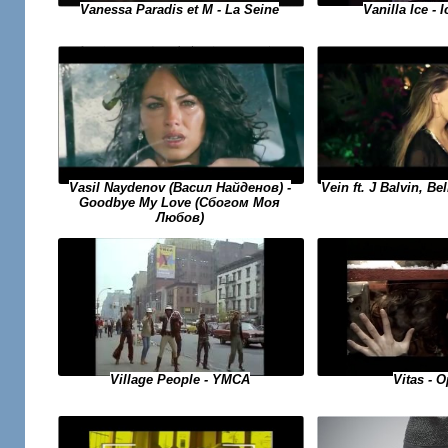
Vanilla Ice - 
Vanessa Paradis et M - La Seine
Vasil Naydenov (Васил Найденов) -
Vein ft. J Balvin, Be
Goodbye My Love (Сбогом Моя
Любов)
Village People - YMCA
Vitas - O