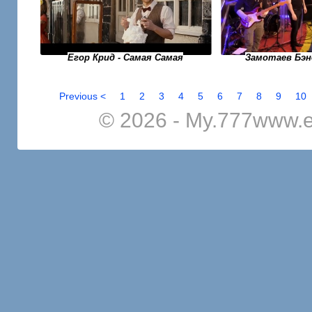
Егор Крид - Самая Самая
Замотаев Бэн
Previous <
1
2
3
4
5
6
7
8
9
10
© 2026 - My.777www.