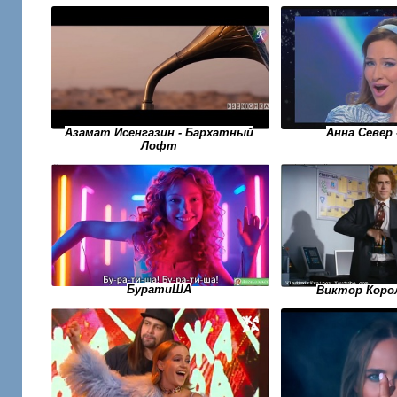
Анна Север 
Азамат Исенгазин - Бархатный
Лофт
БуратиША
Виктор Корол