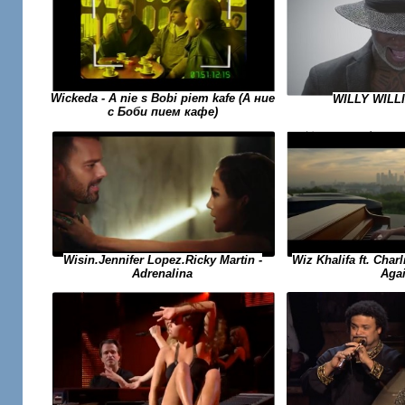
Wickeda - A nie s Bobi piem kafe (А ние
WILLY WILL
с Боби пием кафе)
Wiz Khalifa ft. Char
Wisin.Jennifer Lopez.Ricky Martin -
Aga
Adrenalina