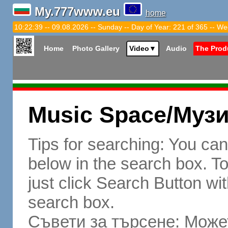
My.777www.eu
home
10:22:41 -- 09.08.2026 -- Sunday -- Day of Year: 221 of 365 -- We
Home
Photo Gallery
Video
▼
Audio
The Prod
Music Space/Муз
Tips for searching: You ca
below in the search box. To 
just click Search Button wit
search box.
Съвети за търсене: Может