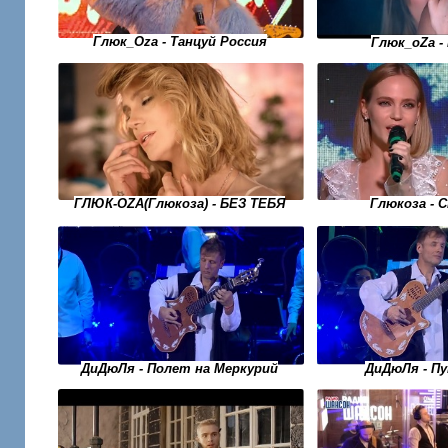
Глюк_Oza - Танцуй Россия
Глюк_оZа -
ГЛЮК-OZA(Глюкоза) - БЕЗ ТЕБЯ
Глюкоза - 
ДиДюЛя - Полет на Меркурий
ДиДюЛя - П