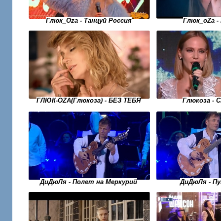
Глюк_Oza - Танцуй Россия
Глюк_оZа -
ГЛЮК-OZA(Глюкоза) - БЕЗ ТЕБЯ
Глюкоза - 
ДиДюЛя - Полет на Меркурий
ДиДюЛя - П