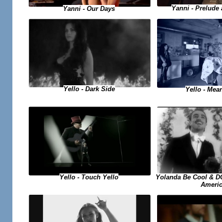
Yanni - Prelude
Yanni - Our Days
Yello - Dark Side
Yello - Me
Yello - Touch Yello
Yolanda Be Cool & D
Ameri