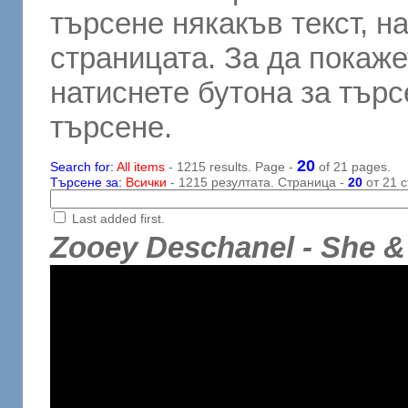
търсене някакъв текст, н
страницата. За да покаже
натиснете бутона за търсе
търсене.
20
Search for:
All items
- 1215 results. Page -
of 21 pages.
Търсене за:
Всички
- 1215 резултата. Страница -
20
от 21 с
Last added first.
Zooey Deschanel - She &