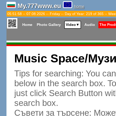
My.777www.eu
home
05:51:59 -- 07.08.2026 -- Friday -- Day of Year: 219 of 365 -- Wee
Home
Photo Gallery
Video
▼
Audio
The Prod
Music Space/Муз
Tips for searching: You ca
below in the search box. To 
just click Search Button wit
search box.
Съвети за търсене: Может