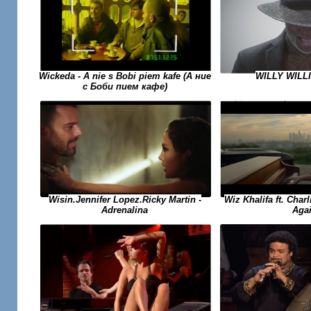
Wickeda - A nie s Bobi piem kafe (А ние
WILLY WILL
с Боби пием кафе)
Wiz Khalifa ft. Char
Wisin.Jennifer Lopez.Ricky Martin -
Aga
Adrenalina