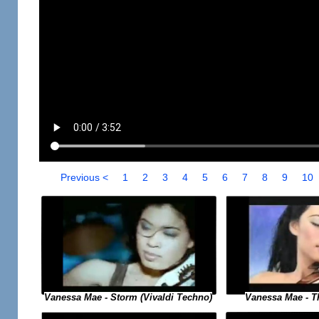
Previous <
1
2
3
4
5
6
7
8
9
10
Vanessa Mae - Storm (Vivaldi Techno)
Vanessa Mae - The