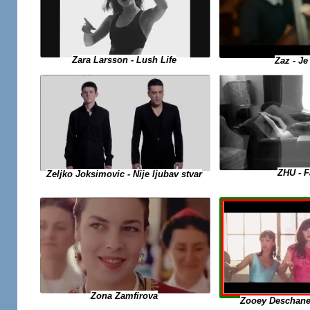
Zara Larsson - Lush Life
Zaz - J
ZHU - 
Zeljko Joksimovic - Nije ljubav stvar
Zona Zamfirova
Zooey Deschane