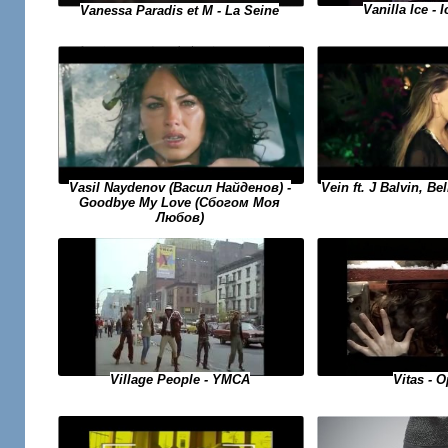
Vanilla Ice - 
Vanessa Paradis et M - La Seine
Vasil Naydenov (Васил Найденов) -
Vein ft. J Balvin, Be
Goodbye My Love (Сбогом Моя
Любов)
Village People - YMCA
Vitas - O