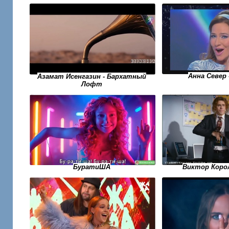
Анна Север 
Азамат Исенгазин - Бархатный
Лофт
БуратиША
Виктор Корол